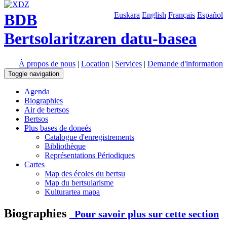
BDB
Euskara
English
Français
Español
Bertsolaritzaren datu-basea
À propos de nous
|
Location
|
Services
|
Demande d'information
Toggle navigation
Agenda
Biographies
Air de bertsos
Bertsos
Plus bases de doneés
Catalogue d'enregistrements
Bibliothèque
Représentations Périodiques
Cartes
Map des écoles du bertsu
Map du bertsularisme
Kulturartea mapa
Biographies
Pour savoir plus sur cette section