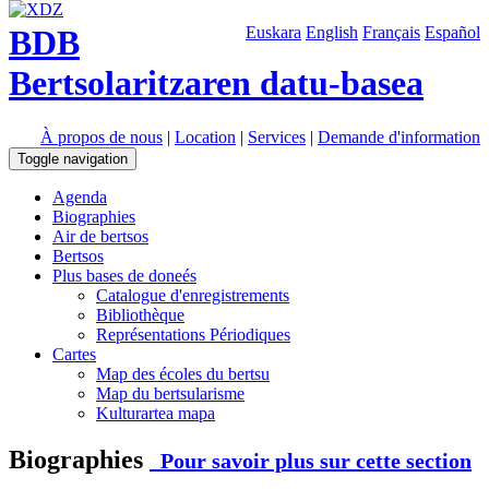
BDB
Euskara
English
Français
Español
Bertsolaritzaren datu-basea
À propos de nous
|
Location
|
Services
|
Demande d'information
Toggle navigation
Agenda
Biographies
Air de bertsos
Bertsos
Plus bases de doneés
Catalogue d'enregistrements
Bibliothèque
Représentations Périodiques
Cartes
Map des écoles du bertsu
Map du bertsularisme
Kulturartea mapa
Biographies
Pour savoir plus sur cette section