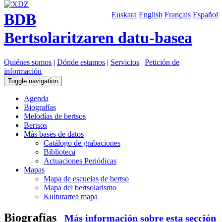
BDB
Euskara
English
Français
Español
Bertsolaritzaren datu-basea
Quiénes somos
|
Dónde estamos
|
Servicios
|
Petición de
información
Toggle navigation
Agenda
Biografías
Melodías de bertsos
Bertsos
Más bases de datos
Catálogo de grabaciones
Biblioteca
Actuaciones Periódicas
Mapas
Mapa de escuelas de bertso
Mapa del bertsolarismo
Kulturartea mapa
Biografías
Más información sobre esta sección