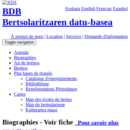
BDB
Euskara
English
Français
Español
Bertsolaritzaren datu-basea
À propos de nous
|
Location
|
Services
|
Demande d'information
Toggle navigation
Agenda
Biographies
Air de bertsos
Bertsos
Plus bases de doneés
Catalogue d'enregistrements
Bibliothèque
Représentations Périodiques
Cartes
Map des écoles du bertsu
Map du bertsularisme
Kulturartea mapa
Biographies - Voir fiche
Pour savoir plus