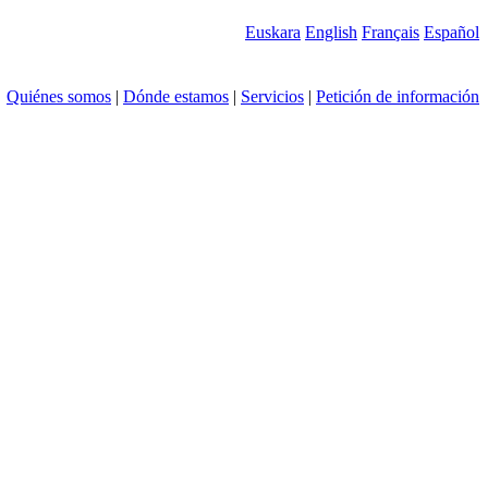
Euskara
English
Français
Español
Quiénes somos
|
Dónde estamos
|
Servicios
|
Petición de información