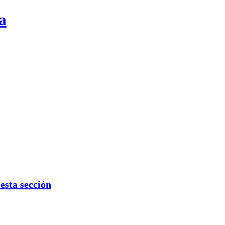
a
sta sección