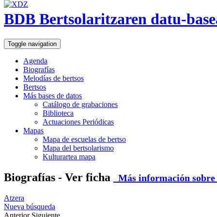
BDB Bertsolaritzaren datu-base
Toggle navigation
Agenda
Biografías
Melodías de bertsos
Bertsos
Más bases de datos
Catálogo de grabaciones
Biblioteca
Actuaciones Periódicas
Mapas
Mapa de escuelas de bertso
Mapa del bertsolarismo
Kulturartea mapa
Biografías - Ver ficha
Más información sobre e
Atzera
Nueva búsqueda
Anterior
Siguiente