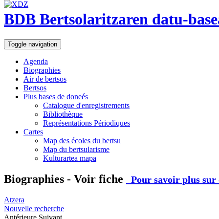
BDB Bertsolaritzaren datu-base
Toggle navigation
Agenda
Biographies
Air de bertsos
Bertsos
Plus bases de doneés
Catalogue d'enregistrements
Bibliothèque
Représentations Périodiques
Cartes
Map des écoles du bertsu
Map du bertsularisme
Kulturartea mapa
Biographies - Voir fiche
Pour savoir plus sur 
Atzera
Nouvelle recherche
Antérieure
Suivant