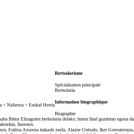
Bertsolarisme
Spécialisation principale
Bertsolaria
Information biographique
a < Nafarroa < Euskal Herria
Biographie
saba Bittor Elizagoien bertsolaria delako; haren final guztietan egona da
alorekin, Iturenen.
zen, Estitxu Arozena irakasle zuela, Alazne Untxalo, Iker Gorosterrazu