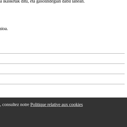
 ikasketak ditu, eta gasolindegian dabil lanean.
aioa.
esle eta laguntzaileak
/
Changer les paramétres des cookies
s, consultez notre
Politique relative aux cookies
idokum