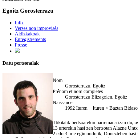
Egoitz Gorosterrazu
Info.
Verses non improvisés
Aldizkakoak
Enregistrements
Presse
Datu pertsonalak
Nom
Gorosterrazu, Egoitz
Prénom et nom completes
Gorosterrazu Elizagoien, Egoitz
Naissance
1992
Ituren
+
Ituren < Baztan Bidaso
Ttikitatik bertsoarekin harremana izan du, o
13 urterekin hasi zen bertsotan Alazne Untx
2 edo 3 urte egin ondotik, Donezteben hasi 