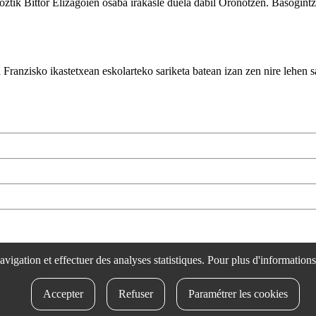
oztik Bittor Elizagoien osaba irakasle duela dabil Oronotzen. Basogintza
 Franzisko ikastetxean eskolarteko sariketa batean izan zen nire lehen s
rtsozale.eus /
Lege oharra
/
Pribatutasun politika
/
Cookie politika
/
Bab
 navigation et effectuer des analyses statistiques. Pour plus d'information
Accepter
Refuser
Paramétrer les cookies