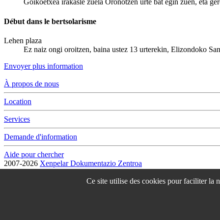
Goikoetxea irakasle zuela Oronotzen urte bat egin zuen, eta ger
Début dans le bertsolarisme
Lehen plaza
Ez naiz ongi oroitzen, baina ustez 13 urterekin, Elizondoko San
Envoyer plus information
À propos de nous
Location
Services
Demande d'information
Aide pour chercher
2007-2026
Xenpelar Dokumentazio Zentroa
Subijana Etxea. Kale Nagusia 70. 20150 Villabona
T. (+34) 943 69 42 77 / F. (+34) 943 69 30 41 / xenpelar [a bildua] be
Ce site utilise des cookies pour faciliter la