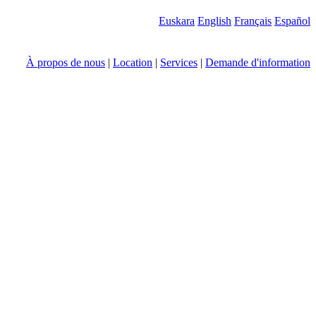
Euskara
English
Français
Español
À propos de nous
|
Location
|
Services
|
Demande d'information