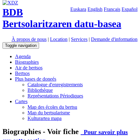
BDB
Euskara
English
Français
Español
Bertsolaritzaren datu-basea
À propos de nous
|
Location
|
Services
|
Demande d'information
Toggle navigation
Agenda
Biographies
Air de bertsos
Bertsos
Plus bases de doneés
Catalogue d'enregistrements
Bibliothèque
Représentations Périodiques
Cartes
Map des écoles du bertsu
Map du bertsularisme
Kulturartea mapa
Biographies - Voir fiche
Pour savoir plus