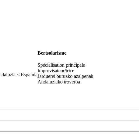
Bertsolarisme
Spécialisation principale
Improvisateur/trice
ndaluzia < Espainia
Jarduerei buruzko azalpenak
Andaluziako troveroa