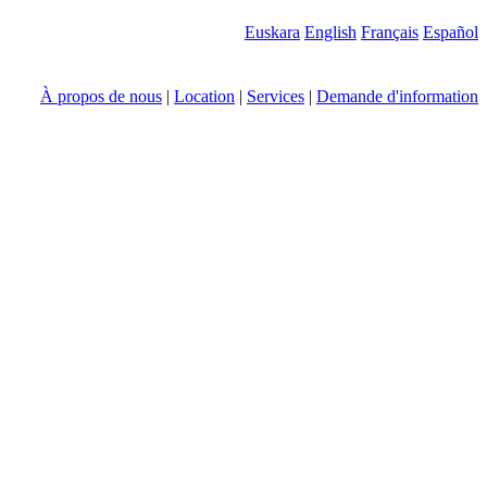
Euskara
English
Français
Español
À propos de nous
|
Location
|
Services
|
Demande d'information