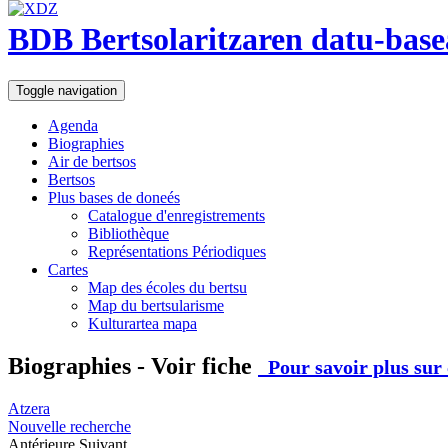
BDB Bertsolaritzaren datu-base
Toggle navigation
Agenda
Biographies
Air de bertsos
Bertsos
Plus bases de doneés
Catalogue d'enregistrements
Bibliothèque
Représentations Périodiques
Cartes
Map des écoles du bertsu
Map du bertsularisme
Kulturartea mapa
Biographies - Voir fiche
Pour savoir plus sur 
Atzera
Nouvelle recherche
Antérieure
Suivant