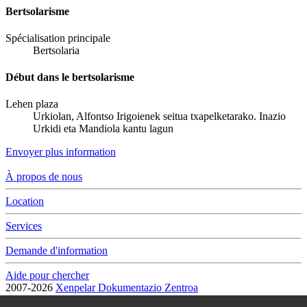
Bertsolarisme
Spécialisation principale
Bertsolaria
Début dans le bertsolarisme
Lehen plaza
Urkiolan, Alfontso Irigoienek seitua txapelketarako. Inazio
Urkidi eta Mandiola kantu lagun
Envoyer plus information
À propos de nous
Location
Services
Demande d'information
Aide pour chercher
2007-2026
Xenpelar Dokumentazio Zentroa
Subijana Etxea. Kale Nagusia 70. 20150 Villabona