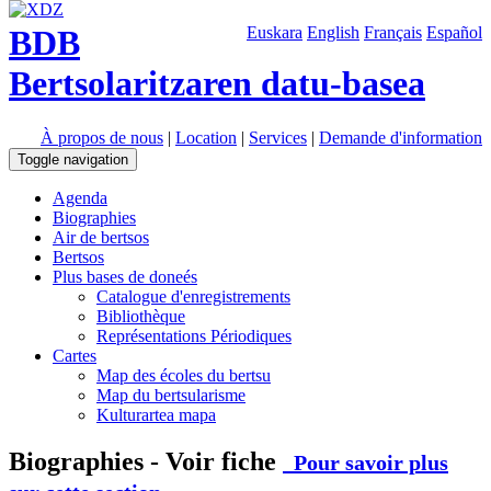
BDB
Euskara
English
Français
Español
Bertsolaritzaren datu-basea
À propos de nous
|
Location
|
Services
|
Demande d'information
Toggle navigation
Agenda
Biographies
Air de bertsos
Bertsos
Plus bases de doneés
Catalogue d'enregistrements
Bibliothèque
Représentations Périodiques
Cartes
Map des écoles du bertsu
Map du bertsularisme
Kulturartea mapa
Biographies - Voir fiche
Pour savoir plus