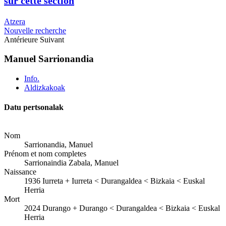
sur cette section
Atzera
Nouvelle recherche
Antérieure
Suivant
Manuel Sarrionandia
Info.
Aldizkakoak
Datu pertsonalak
Nom
Sarrionandia, Manuel
Prénom et nom completes
Sarrionaindia Zabala, Manuel
Naissance
1936
Iurreta
+
Iurreta < Durangaldea < Bizkaia < Euskal
Herria
Mort
2024
Durango
+
Durango < Durangaldea < Bizkaia < Euskal
Herria