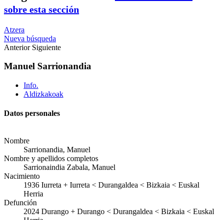
sobre esta sección
Atzera
Nueva búsqueda
Anterior
Siguiente
Manuel Sarrionandia
Info.
Aldizkakoak
Datos personales
Nombre
Sarrionandia, Manuel
Nombre y apellidos completos
Sarrionaindia Zabala, Manuel
Nacimiento
1936
Iurreta
+
Iurreta < Durangaldea < Bizkaia < Euskal
Herria
Defunción
2024
Durango
+
Durango < Durangaldea < Bizkaia < Euskal