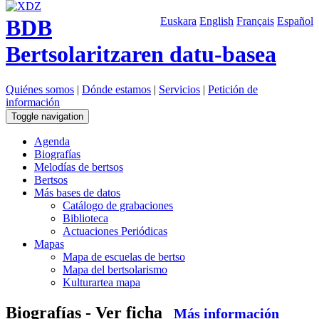
BDB
Euskara
English
Français
Español
Bertsolaritzaren datu-basea
Quiénes somos
|
Dónde estamos
|
Servicios
|
Petición de
información
Toggle navigation
Agenda
Biografías
Melodías de bertsos
Bertsos
Más bases de datos
Catálogo de grabaciones
Biblioteca
Actuaciones Periódicas
Mapas
Mapa de escuelas de bertso
Mapa del bertsolarismo
Kulturartea mapa
Biografías - Ver ficha
Más información