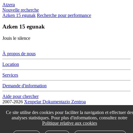
Atzera
Nouvelle recherche
Azken 15 egunak
Recherche pour performance
Azken 15 egunak
Jouis le silence
À propos de nous
Location
Services
Demande d'information
Aide pour chercher
2007-2026
Xenpelar Dokumentazio Zentroa
Subijana Etxea. Kale Nagusia 70. 20150 Villabona
T. (+34) 943 69 42 77 / F. (+34) 943 69 30 41 / xenpelar [a bildua]
Ce site utilise des cookies pour faciliter la navigation et effectuer de
bertsozale.eus /
Lege oharra
/
Pribatutasun politika
/
Cookie politika
analyses statistiques. Pour plus d'informations, consultez notre
/
Babesle eta laguntzaileak
/
Changer les paramétres des cookies
Politique relative aux cookies