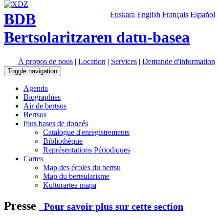
BDB
Euskara
English
Français
Español
Bertsolaritzaren datu-basea
À propos de nous
|
Location
|
Services
|
Demande d'information
Toggle navigation
Agenda
Biographies
Air de bertsos
Bertsos
Plus bases de doneés
Catalogue d'enregistrements
Bibliothèque
Représentations Périodiques
Cartes
Map des écoles du bertsu
Map du bertsularisme
Kulturartea mapa
Presse
Pour savoir plus sur cette section