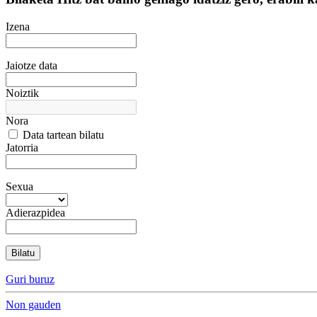
Izena
Jaiotze data
Noiztik
Nora
Data tartean bilatu
Jatorria
Sexua
Adierazpidea
Bilatu
Guri buruz
Non gauden