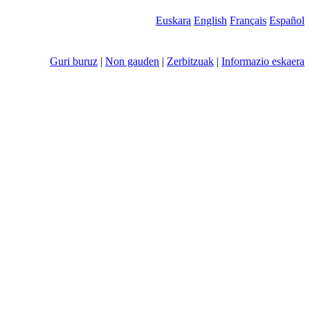
Euskara
English
Français
Español
Guri buruz
|
Non gauden
|
Zerbitzuak
|
Informazio eskaera