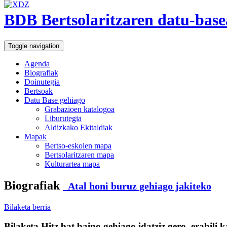
BDB Bertsolaritzaren datu-base
Toggle navigation
Agenda
Biografiak
Doinutegia
Bertsoak
Datu Base gehiago
Grabazioen katalogoa
Liburutegia
Aldizkako Ekitaldiak
Mapak
Bertso-eskolen mapa
Bertsolaritzaren mapa
Kulturartea mapa
Biografiak
Atal honi buruz gehiago jakiteko
Bilaketa berria
Bilaketa
Hitz bat baino gehiago idatziz gero, erabili 