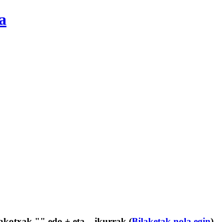
a
kakotxak "" edo + eta – ikurrak (
Bilaketak nola egin
)