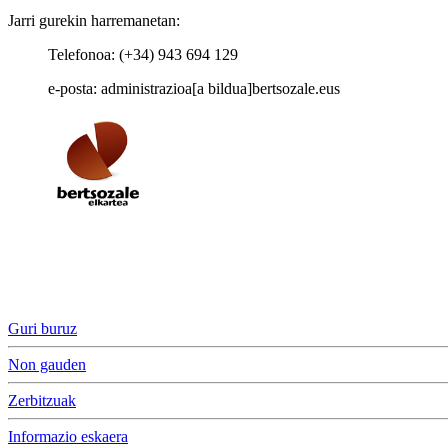
Jarri gurekin harremanetan:
Telefonoa: (+34) 943 694 129
e-posta: administrazioa[a bildua]bertsozale.eus
Guri buruz
Non gauden
Zerbitzuak
Informazio eskaera