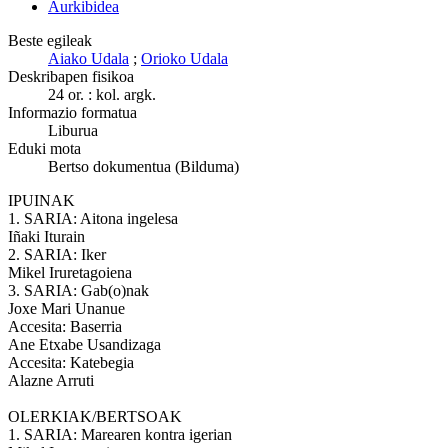
Aurkibidea
Beste egileak
Aiako Udala
;
Orioko Udala
Deskribapen fisikoa
24 or. : kol. argk.
Informazio formatua
Liburua
Eduki mota
Bertso dokumentua (Bilduma)
IPUINAK
1. SARIA: Aitona ingelesa
Iñaki Iturain
2. SARIA: Iker
Mikel Iruretagoiena
3. SARIA: Gab(o)nak
Joxe Mari Unanue
Accesita: Baserria
Ane Etxabe Usandizaga
Accesita: Katebegia
Alazne Arruti
OLERKIAK/BERTSOAK
1. SARIA: Marearen kontra igerian