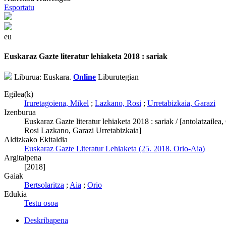
Esportatu
eu
Euskaraz Gazte literatur lehiaketa 2018 : sariak
Liburua: Euskara.
Online
Liburutegian
Egilea(k)
Iruretagoiena, Mikel
;
Lazkano, Rosi
;
Urretabizkaia, Garazi
Izenburua
Euskaraz Gazte literatur lehiaketa 2018 : sariak / [antolatzail
Rosi Lazkano, Garazi Urretabizkaia]
Aldizkako Ekitaldia
Euskaraz Gazte Literatur Lehiaketa (25. 2018. Orio-Aia)
Argitalpena
[2018]
Gaiak
Bertsolaritza
;
Aia
;
Orio
Edukia
Testu osoa
Deskribapena