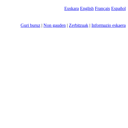
Euskara
English
Français
Español
Guri buruz
|
Non gauden
|
Zerbitzuak
|
Informazio eskaera