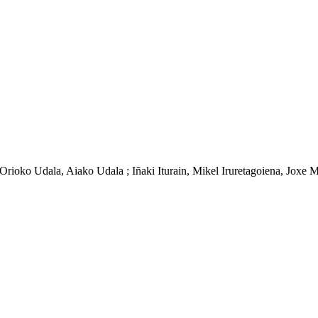
ea, Orioko Udala, Aiako Udala ; Iñaki Iturain, Mikel Iruretagoiena, Jo