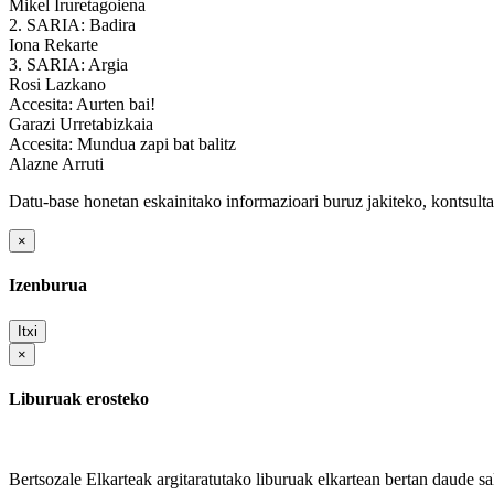
Mikel Iruretagoiena
2. SARIA: Badira
Iona Rekarte
3. SARIA: Argia
Rosi Lazkano
Accesita: Aurten bai!
Garazi Urretabizkaia
Accesita: Mundua zapi bat balitz
Alazne Arruti
Datu-base honetan eskainitako informazioari buruz jakiteko, kontsult
×
Izenburua
Itxi
×
Liburuak erosteko
Bertsozale Elkarteak argitaratutako liburuak elkartean bertan daude sa