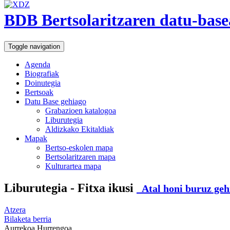
BDB Bertsolaritzaren datu-base
Toggle navigation
Agenda
Biografiak
Doinutegia
Bertsoak
Datu Base gehiago
Grabazioen katalogoa
Liburutegia
Aldizkako Ekitaldiak
Mapak
Bertso-eskolen mapa
Bertsolaritzaren mapa
Kulturartea mapa
Liburutegia - Fitxa ikusi
Atal honi buruz geh
Atzera
Bilaketa berria
Aurrekoa
Hurrengoa