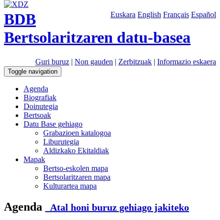
BDB
Euskara
English
Français
Español
Bertsolaritzaren datu-basea
Guri buruz
|
Non gauden
|
Zerbitzuak
|
Informazio eskaera
Toggle navigation
Agenda
Biografiak
Doinutegia
Bertsoak
Datu Base gehiago
Grabazioen katalogoa
Liburutegia
Aldizkako Ekitaldiak
Mapak
Bertso-eskolen mapa
Bertsolaritzaren mapa
Kulturartea mapa
Agenda
Atal honi buruz gehiago jakiteko