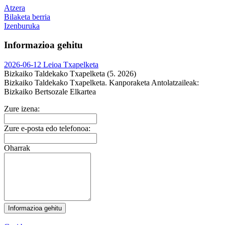
Atzera
Bilaketa berria
Izenburuka
Informazioa gehitu
2026-06-12 Leioa Txapelketa
Bizkaiko Taldekako Txapelketa (5. 2026)
Bizkaiko Taldekako Txapelketa. Kanporaketa
Antolatzaileak:
Bizkaiko Bertsozale Elkartea
Zure izena:
Zure e-posta edo telefonoa:
Oharrak
Informazioa gehitu