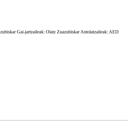
azubiskar
Gai-jartzaileak:
Olatz Zuazubiskar
Antolatzaileak:
AED