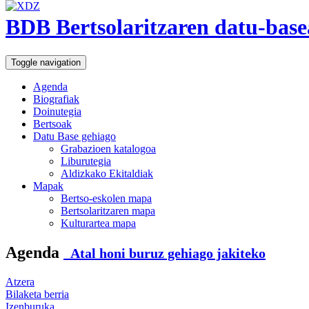
BDB Bertsolaritzaren datu-base
Toggle navigation
Agenda
Biografiak
Doinutegia
Bertsoak
Datu Base gehiago
Grabazioen katalogoa
Liburutegia
Aldizkako Ekitaldiak
Mapak
Bertso-eskolen mapa
Bertsolaritzaren mapa
Kulturartea mapa
Agenda
Atal honi buruz gehiago jakiteko
Atzera
Bilaketa berria
Izenburuka