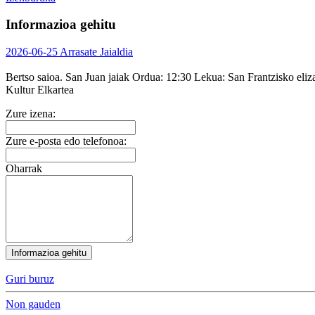
Informazioa gehitu
2026-06-25 Arrasate Jaialdia
Bertso saioa. San Juan jaiak
Ordua:
12:30
Lekua:
San Frantzisko eli
Kultur Elkartea
Zure izena:
Zure e-posta edo telefonoa:
Oharrak
Informazioa gehitu
Guri buruz
Non gauden