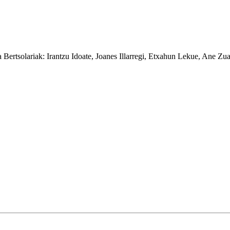
za
Bertsolariak:
Irantzu Idoate, Joanes Illarregi, Etxahun Lekue, Ane Zu