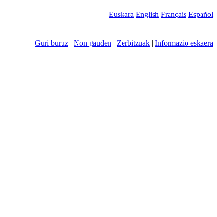
Euskara
English
Français
Español
Guri buruz
|
Non gauden
|
Zerbitzuak
|
Informazio eskaera