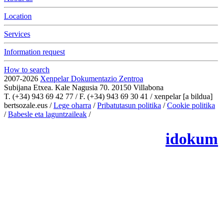
Location
Services
Information request
How to search
2007-2026
Xenpelar Dokumentazio Zentroa
Subijana Etxea. Kale Nagusia 70. 20150 Villabona
T. (+34) 943 69 42 77 / F. (+34) 943 69 30 41 / xenpelar [a bildua]
bertsozale.eus /
Lege oharra
/
Pribatutasun politika
/
Cookie politika
/
Babesle eta laguntzaileak
/
Change the cookie configuration.
idokum