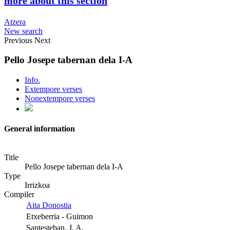
more about this section
Atzera
New search
Previous
Next
Pello Josepe tabernan dela I-A
Info.
Extempore verses
Nonextempore verses
General information
Title
Pello Josepe tabernan dela I-A
Type
Irrizkoa
Compiler
Aita Donostia
Etxeberria - Guimon
Santesteban, J. A.