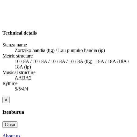
Technical details
Stanza name
Zortziko handia (hg) / Lau puntuko handia (ip)
Metric structure
10 / 8A / 10 / 8A / 10 / 8A / 10 / 8A (hg) | 18A / 18A /18A /
18A (ip)
Musical structure
AABA2
Rythme
5/5/4/4
×
Izenburua
Close
About us