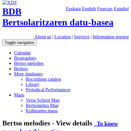
BDB
Euskara
English
Français
Español
Bertsolaritzaren datu-basea
About us
|
Location
|
Services
|
Information request
Toggle navigation
Calendar
Biographies
Bertso melodies
Bertsos
More databases
Recordings catalog
Library
Periodical Performances
Maps
Verse School Map
Bertsolaritza Map
Kulturartea mapa
Bertso melodies - View details
To know