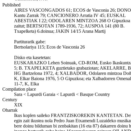
Published
AIRES VASCONGADOS 61; ECOS de Vasconia 26; DON
Kantu Zarrak 79; CANCIONERO Arratia IV 45; EUSKAL
ABESTIAK I 22; ODOLAREN MINTZOA 268 O Gipuzkoa m
zaitut; BERTSOTAN 1789-1936, 72; AUSPOA 141 (80 B.
Txapelketa) 6.doinua; JAKIN 14/15 Arana Martij
Partiturarik gabe:
Bertsolariya 115; Ecos de Vasconia 26
Disko eta kasetetan:
EUSKARAZKO Lehen Soinuak, CD-ROM, Eusko Ikaskuntza
5; B. TXAPELKETA guztietako grabaziotan; AKELARRE, Ba
HG Bartzelona 1972, 4; XALBADOR, Odolaren mintzoa Doñu
K, Elkar Baiona 1976, 5 O Gipuzkoa; eta Xalbadorren Omenal
11-7, K, Elka
Compilation place
Sara < Lapurdi Garaia < Lapurdi < Basque Country
Century
XIX
Oharrak
Ikus koplen saileko FRANTZISKOREKIN KANTETAN. Deig
egin zait ikustea nola Pedro Juan Etxamendi Luzaideko musika
bere doinu bilduman bi zenbakitan (16 eta 87) dakarren doinu 