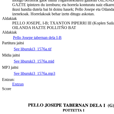
inongo bertsorik gabe baina 16garenekoaren gainean OILAN
GAZTE ipintzen du izenburu; eta horrela konturatu naiz elkarre
ikusi handia dutela bai bi doinu hauek; Pello Josepe eta Oiland
izenekoak. Horrelakoak behar izetn ditugu askotan.
Aldakiak
PELLO JOSEPE, I-B; TXANTON PIPERRI III (Koplen Saila
OILANDA HAZTE POLLITÑO BAT
Aldakiak
Pello Josepe tabernan dela I-B
Partitura jaitsi
See liburuki3_1576a.tif
Midia jaitsi
See liburuki3_1576a.mid
MP3 jaitsi
See liburuki3_1576a.mp3
Entzun:
Entzun
Score