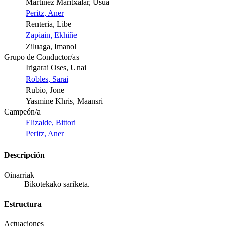
Martinez Maritxalar, Usua
Peritz, Aner
Renteria, Libe
Zapiain, Ekhiñe
Ziluaga, Imanol
Grupo de Conductor/as
Irigarai Oses, Unai
Robles, Sarai
Rubio, Jone
Yasmine Khris, Maansri
Campeón/a
Elizalde, Bittori
Peritz, Aner
Descripción
Oinarriak
Bikotekako sariketa.
Estructura
Actuaciones