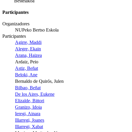
Bestelakoa
Participantes
Organizadores
NUPeko Bertso Eskola
Participantes
Agirre, Maddi
Alegre, Ekain
Arana, Haizea
Ardaiz, Peio
Astiz, Beñat
Beloki, Ane
Bernaldo de Quirós, Julen
Bilbao, Beñat
De los Aires, Eukene
Elizalde, Bittori
Granizo, Idoia
Ieregi, Ainara
Illarregi, Joanes
Illarregi, Xabat