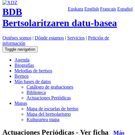
BDB
Euskara
English
Français
Español
Bertsolaritzaren datu-basea
Quiénes somos
|
Dónde estamos
|
Servicios
|
Petición de
información
Toggle navigation
Agenda
Biografías
Melodías de bertsos
Bertsos
Más bases de datos
Catálogo de grabaciones
Biblioteca
Actuaciones Periódicas
Mapas
Mapa de escuelas de bertso
Mapa del bertsolarismo
Kulturartea mapa
Actuaciones Periódicas - Ver ficha
Más