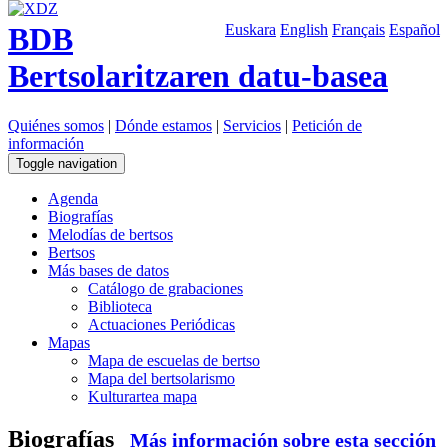
BDB
Euskara
English
Français
Español
Bertsolaritzaren datu-basea
Quiénes somos
|
Dónde estamos
|
Servicios
|
Petición de
información
Toggle navigation
Agenda
Biografías
Melodías de bertsos
Bertsos
Más bases de datos
Catálogo de grabaciones
Biblioteca
Actuaciones Periódicas
Mapas
Mapa de escuelas de bertso
Mapa del bertsolarismo
Kulturartea mapa
Biografías
Más información sobre esta sección