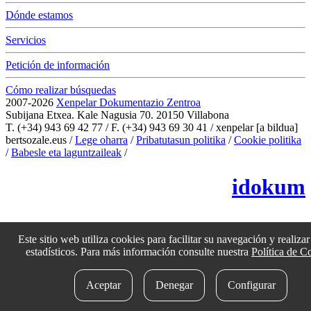
Dónde estamos
Servicios
Petición de información
Cómo realizar búsquedas
2007-2026
Xenpelar Dokumentazio Zentroa
Subijana Etxea. Kale Nagusia 70. 20150 Villabona
T. (+34) 943 69 42 77 / F. (+34) 943 69 30 41 / xenpelar [a bildua]
bertsozale.eus /
Lege oharra
/
Pribatutasun politika
/
Cookie politika
/
Babesle eta laguntzaileak
/
Cambiar la configuración de las cookies
idokum
Este sitio web utiliza cookies para facilitar su navegación y realizar 
estadísticos. Para más información consulte nuestra
Política de C
Aceptar
Denegar
Configurar