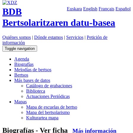
BDB
Euskara
English
Français
Español
Bertsolaritzaren datu-basea
Quiénes somos
|
Dónde estamos
|
Servicios
|
Petición de
información
Toggle navigation
Agenda
Biografías
Melodías de bertsos
Bertsos
Más bases de datos
Catálogo de grabaciones
Biblioteca
Actuaciones Periódicas
Mapas
Mapa de escuelas de bertso
Mapa del bertsolarismo
Kulturartea mapa
Biografías - Ver ficha
Más información