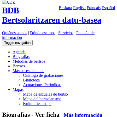
BDB
Euskara
English
Français
Español
Bertsolaritzaren datu-basea
Quiénes somos
|
Dónde estamos
|
Servicios
|
Petición de
información
Toggle navigation
Agenda
Biografías
Melodías de bertsos
Bertsos
Más bases de datos
Catálogo de grabaciones
Biblioteca
Actuaciones Periódicas
Mapas
Mapa de escuelas de bertso
Mapa del bertsolarismo
Kulturartea mapa
Biografías - Ver ficha
Más información