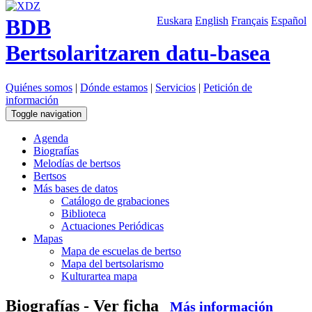
BDB
Euskara
English
Français
Español
Bertsolaritzaren datu-basea
Quiénes somos
|
Dónde estamos
|
Servicios
|
Petición de
información
Toggle navigation
Agenda
Biografías
Melodías de bertsos
Bertsos
Más bases de datos
Catálogo de grabaciones
Biblioteca
Actuaciones Periódicas
Mapas
Mapa de escuelas de bertso
Mapa del bertsolarismo
Kulturartea mapa
Biografías - Ver ficha
Más información