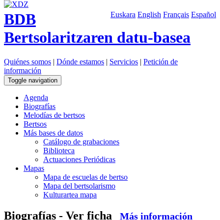
BDB
Euskara
English
Français
Español
Bertsolaritzaren datu-basea
Quiénes somos
|
Dónde estamos
|
Servicios
|
Petición de
información
Toggle navigation
Agenda
Biografías
Melodías de bertsos
Bertsos
Más bases de datos
Catálogo de grabaciones
Biblioteca
Actuaciones Periódicas
Mapas
Mapa de escuelas de bertso
Mapa del bertsolarismo
Kulturartea mapa
Biografías - Ver ficha
Más información