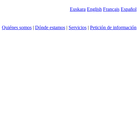
Euskara
English
Français
Español
Quiénes somos
|
Dónde estamos
|
Servicios
|
Petición de información