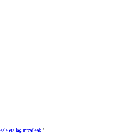
esle eta laguntzaileak
/
Cambiar la configuración de las cookies