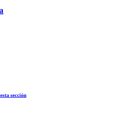
a
sta sección