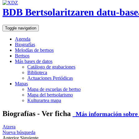
BDB Bertsolaritzaren datu-base
Toggle navigation
Agenda
Biografías
Melodías de bertsos
Bertsos
Más bases de datos
Catálogo de grabaciones
Biblioteca
Actuaciones Periódicas
Mapas
Mapa de escuelas de bertso
Mapa del bertsolarismo
Kulturartea mapa
Biografías - Ver ficha
Más información sobre e
Atzera
Nueva búsqueda
Anterior
Siguiente