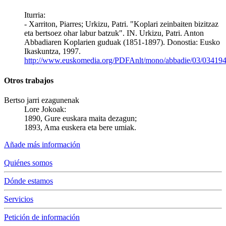
Iturria:
- Xarriton, Piarres; Urkizu, Patri. "Koplari zeinbaiten bizitzaz
eta bertsoez ohar labur batzuk". IN. Urkizu, Patri. Anton
Abbadiaren Koplarien guduak (1851-1897). Donostia: Eusko
Ikaskuntza, 1997.
http://www.euskomedia.org/PDFAnlt/mono/abbadie/03/034194
Otros trabajos
Bertso jarri ezagunenak
Lore Jokoak:
1890, Gure euskara maita dezagun;
1893, Ama euskera eta bere umiak.
Añade más información
Quiénes somos
Dónde estamos
Servicios
Petición de información