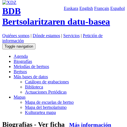
BDB
Euskara
English
Français
Español
Bertsolaritzaren datu-basea
Quiénes somos
|
Dónde estamos
|
Servicios
|
Petición de
información
Toggle navigation
Agenda
Biografías
Melodías de bertsos
Bertsos
Más bases de datos
Catálogo de grabaciones
Biblioteca
Actuaciones Periódicas
Mapas
Mapa de escuelas de bertso
Mapa del bertsolarismo
Kulturartea mapa
Biografías - Ver ficha
Más información