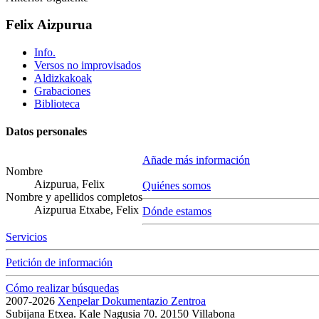
Felix Aizpurua
Info.
Versos no improvisados
Aldizkakoak
Grabaciones
Biblioteca
Datos personales
Añade más información
Nombre
Aizpurua, Felix
Quiénes somos
Nombre y apellidos completos
Aizpurua Etxabe, Felix
Dónde estamos
Servicios
Petición de información
Cómo realizar búsquedas
2007-2026
Xenpelar Dokumentazio Zentroa
Subijana Etxea. Kale Nagusia 70. 20150 Villabona