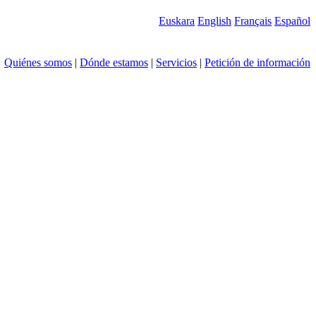
Euskara
English
Français
Español
Quiénes somos
|
Dónde estamos
|
Servicios
|
Petición de información