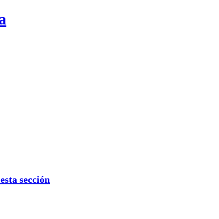
a
sta sección