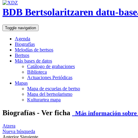
BDB Bertsolaritzaren datu-base
Toggle navigation
Agenda
Biografías
Melodías de bertsos
Bertsos
Más bases de datos
Catálogo de grabaciones
Biblioteca
Actuaciones Periódicas
Mapas
Mapa de escuelas de bertso
Mapa del bertsolarismo
Kulturartea mapa
Biografías - Ver ficha
Más información sobre e
Atzera
Nueva búsqueda
Anterior
Siguiente