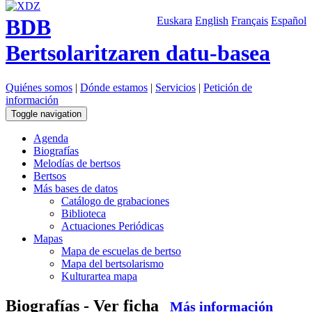
BDB
Euskara
English
Français
Español
Bertsolaritzaren datu-basea
Quiénes somos
|
Dónde estamos
|
Servicios
|
Petición de
información
Toggle navigation
Agenda
Biografías
Melodías de bertsos
Bertsos
Más bases de datos
Catálogo de grabaciones
Biblioteca
Actuaciones Periódicas
Mapas
Mapa de escuelas de bertso
Mapa del bertsolarismo
Kulturartea mapa
Biografías - Ver ficha
Más información