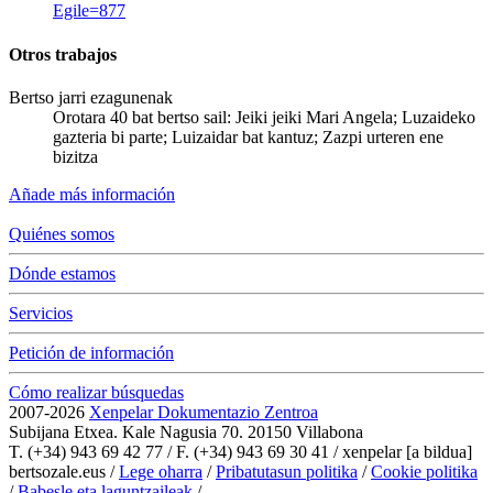
Egile=877
Otros trabajos
Bertso jarri ezagunenak
Orotara 40 bat bertso sail: Jeiki jeiki Mari Angela; Luzaideko
gazteria bi parte; Luizaidar bat kantuz; Zazpi urteren ene
bizitza
Añade más información
Quiénes somos
Dónde estamos
Servicios
Petición de información
Cómo realizar búsquedas
2007-2026
Xenpelar Dokumentazio Zentroa
Subijana Etxea. Kale Nagusia 70. 20150 Villabona
T. (+34) 943 69 42 77 / F. (+34) 943 69 30 41 / xenpelar [a bildua]
bertsozale.eus /
Lege oharra
/
Pribatutasun politika
/
Cookie politika
/
Babesle eta laguntzaileak
/
Cambiar la configuración de las cookies