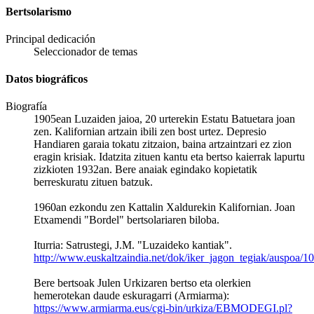
Bertsolarismo
Principal dedicación
Seleccionador de temas
Datos biográficos
Biografía
1905ean Luzaiden jaioa, 20 urterekin Estatu Batuetara joan
zen. Kalifornian artzain ibili zen bost urtez. Depresio
Handiaren garaia tokatu zitzaion, baina artzaintzari ez zion
eragin krisiak. Idatzita zituen kantu eta bertso kaierrak lapurtu
zizkioten 1932an. Bere anaiak egindako kopietatik
berreskuratu zituen batzuk.
1960an ezkondu zen Kattalin Xaldurekin Kalifornian. Joan
Etxamendi "Bordel" bertsolariaren biloba.
Iturria: Satrustegi, J.M. "Luzaideko kantiak".
http://www.euskaltzaindia.net/dok/iker_jagon_tegiak/auspoa/1
Bere bertsoak Julen Urkizaren bertso eta olerkien
hemerotekan daude eskuragarri (Armiarma):
https://www.armiarma.eus/cgi-bin/urkiza/EBMODEGI.pl?