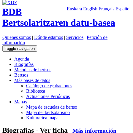
BDB
Euskara
English
Français
Español
Bertsolaritzaren datu-basea
Quiénes somos
|
Dónde estamos
|
Servicios
|
Petición de
información
Toggle navigation
Agenda
Biografías
Melodías de bertsos
Bertsos
Más bases de datos
Catálogo de grabaciones
Biblioteca
Actuaciones Periódicas
Mapas
Mapa de escuelas de bertso
Mapa del bertsolarismo
Kulturartea mapa
Biografías - Ver ficha
Más información