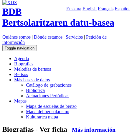
BDB
Euskara
English
Français
Español
Bertsolaritzaren datu-basea
Quiénes somos
|
Dónde estamos
|
Servicios
|
Petición de
información
Toggle navigation
Agenda
Biografías
Melodías de bertsos
Bertsos
Más bases de datos
Catálogo de grabaciones
Biblioteca
Actuaciones Periódicas
Mapas
Mapa de escuelas de bertso
Mapa del bertsolarismo
Kulturartea mapa
Biografías - Ver ficha
Más información