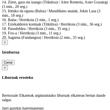
14. Ziren, gara eta izango (Trikitixa) / Aitor Renteria, Asier Gozategi
(3 min., 26 seg.)
15. Iritsiko da eguna (Balsa) / Mundiñano anaiak, Jokin Lasa (3
min., 18 seg.)
16. Balsa / Herrikoia (3 min., 1 seg.)
17. Errekalderen kontuak (Trikitixa) / Herrikoia (3 min., 36 seg.)
18. Pasodoblea / Herrikoia (3 min., 35 seg.)
19. Fox-a / Herrikoia (3 min., 11 seg.)
20. Sagarna (Fandangoa) / Herrikoia (2 min., 35 seg.)
×
Izenburua
Cerrar
×
Liburuak erosteko
Bertsozale Elkarteak argitaratutako liburuak elkartean bertan daude
salgai.
Jarri gurekin harremanetan: