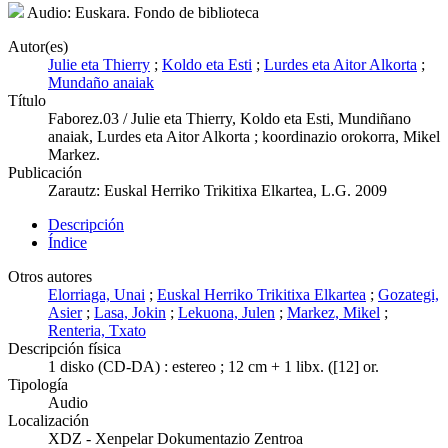
Audio: Euskara. Fondo de biblioteca
Autor(es)
Julie eta Thierry
;
Koldo eta Esti
;
Lurdes eta Aitor Alkorta
;
Mundaño anaiak
Título
Faborez.03 / Julie eta Thierry, Koldo eta Esti, Mundiñano
anaiak, Lurdes eta Aitor Alkorta ; koordinazio orokorra, Mikel
Markez.
Publicación
Zarautz: Euskal Herriko Trikitixa Elkartea, L.G. 2009
Descripción
Índice
Otros autores
Elorriaga, Unai
;
Euskal Herriko Trikitixa Elkartea
;
Gozategi,
Asier
;
Lasa, Jokin
;
Lekuona, Julen
;
Markez, Mikel
;
Renteria, Txato
Descripción física
1 disko (CD-DA) : estereo ; 12 cm + 1 libx. ([12] or.
Tipología
Audio
Localización
XDZ - Xenpelar Dokumentazio Zentroa