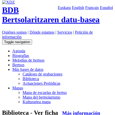
BDB
Euskara
English
Français
Español
Bertsolaritzaren datu-basea
Quiénes somos
|
Dónde estamos
|
Servicios
|
Petición de
información
Toggle navigation
Agenda
Biografías
Melodías de bertsos
Bertsos
Más bases de datos
Catálogo de grabaciones
Biblioteca
Actuaciones Periódicas
Mapas
Mapa de escuelas de bertso
Mapa del bertsolarismo
Kulturartea mapa
Biblioteca - Ver ficha
Más información