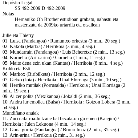
Depósito Legal
SS 492-2009 D 492-2009
Notas
Hernaniko Oh Brother estudioan grabatu, nahastu eta
masterizatu da 2009ko urtarrila eta otsailean
Julie eta Thierry
01. Luisa (Fandangoa) / Ramuntxo orkestra (3 min., 20 seg.)
02. Kakola (Martxa) / Herrikoia (3 min., 4 seg.)
03. Mundarrain (Fandangoa) / Luis Beheretxe (2 min., 13 seg.)
04. Kornelio (Arin-arina) / Cornelio (1 min., 11 seg.)
05. Maite dena ezin ukan (Kantua) / Herrikoia (8 min., 4 seg.)
Koldo eta Esti
06. Markox (Biribilketa) / Herrikoia (2 min., 12 seg.)
07. Getxo (Jota) / Herrikoia ; Unai Elorriaga (3 min., 10 seg.)
08. Herriko mutilak (Porrusalda) / Herrikoia ; Unai Elorriaga (2
min., 19 seg.)
09. Ai zer polita (Mexikanoa) / Jokaldi (2 min., 36 seg.)
10. Andra lur emoilea (Balsa) / Herrikoia ; Gotzon Lobera (2 min.,
54 seg.)
Mundiñano anaiak
11. Zuri nafarroa-hiltzaile bat bezala-oh gu emen (Kalejira) /
Herrikoia ; Julen Lekuona (4 min., 14 seg.)
12. Gona gorria (Fandangoa) / Bruno Imaz (2 min., 35 seg.)
13. Arin-arina / Herrikoia (2 min., 31 seg.)