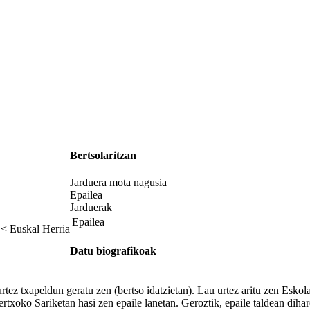
Bertsolaritzan
Jarduera mota nagusia
Epailea
Jarduerak
Epailea
 < Euskal Herria
Datu biografikoak
rtez txapeldun geratu zen (bertso idatzietan). Lau urtez aritu zen Eskol
txoko Sariketan hasi zen epaile lanetan. Geroztik, epaile taldean diha