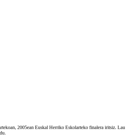
artekoan, 2005ean Euskal Herriko Eskolarteko finalera iritsiz. Lau
rdu.