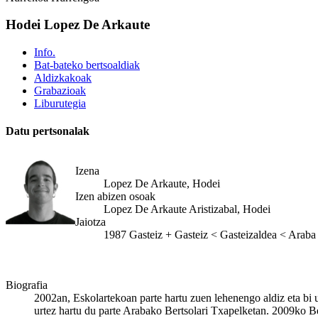
Hodei Lopez De Arkaute
Info.
Bat-bateko bertsoaldiak
Aldizkakoak
Grabazioak
Liburutegia
Datu pertsonalak
Izena
Lopez De Arkaute, Hodei
Izen abizen osoak
Lopez De Arkaute Aristizabal, Hodei
Jaiotza
1987
Gasteiz
+
Gasteiz < Gasteizaldea < Araba
Biografia
2002an, Eskolartekoan parte hartu zuen lehenengo aldiz eta bi u
urtez hartu du parte Arabako Bertsolari Txapelketan. 2009ko Ber