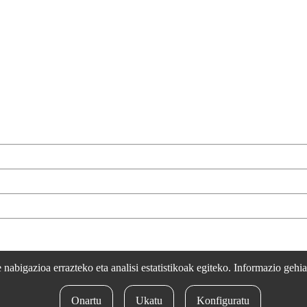
rtsozale.eus /
Lege oharra
/
Pribatutasun politika
/
Cookie politika
/
Bab
nabigazioa errazteko eta analisi estatistikoak egiteko. Informazio gehi
Onartu
Ukatu
Konfiguratu