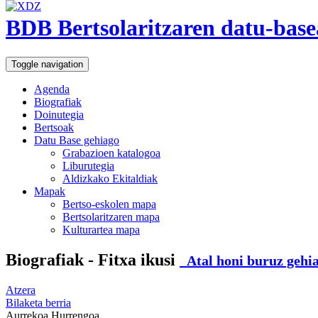
BDB Bertsolaritzaren datu-base
Toggle navigation
Agenda
Biografiak
Doinutegia
Bertsoak
Datu Base gehiago
Grabazioen katalogoa
Liburutegia
Aldizkako Ekitaldiak
Mapak
Bertso-eskolen mapa
Bertsolaritzaren mapa
Kulturartea mapa
Biografiak - Fitxa ikusi
Atal honi buruz gehia
Atzera
Bilaketa berria
Aurrekoa
Hurrengoa