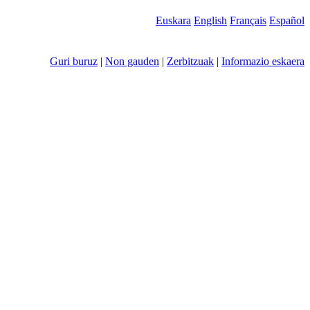
Euskara
English
Français
Español
Guri buruz
|
Non gauden
|
Zerbitzuak
|
Informazio eskaera