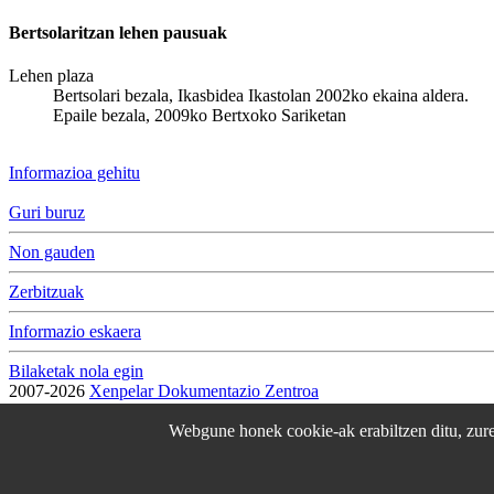
Bertsolaritzan lehen pausuak
Lehen plaza
Bertsolari bezala, Ikasbidea Ikastolan 2002ko ekaina aldera.
Epaile bezala, 2009ko Bertxoko Sariketan
Informazioa gehitu
Guri buruz
Non gauden
Zerbitzuak
Informazio eskaera
Bilaketak nola egin
2007-2026
Xenpelar Dokumentazio Zentroa
Subijana Etxea. Kale Nagusia 70. 20150 Villabona
T. (+34) 943 69 42 77 / F. (+34) 943 69 30 41 / xenpelar [a bildua] be
Webgune honek cookie-ak erabiltzen ditu, zure 