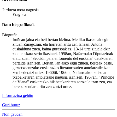
Jarduera mota nagusia
Eragilea
Datu biografikoak
Biografia
Iruñean jaioa eta beti bertan bizitua. Mediku ikasketak egin
zituen Zaragozan, eta horretan aritu zen lanean. Aitona
euskalduna zuen, baina gurasoak ez. 13-14 urte zituela ekin
zion euskara serio ikasteari. 1958an, Nafarroako Diputazioak
eratu zuen "Sección para el fomento del euskara" delakoaren
partaide izan zen. Bertan, lan asko egin zituen, besteak beste,
gaztetxoentzako euskarazko literatur sarien antolatzaile izan
zen bederatzi urtez. 1960tik 1966ra, Nafarroako bertsolari
txapelketaren antolatzaile nagusia izan zen. 1967an, "Principe
de Viana" euskarazko hilabetekariaren sortzaile izan zen, eta
bere zuzendari aritu zen zortzi urtez.
Informazioa gehitu
Guri buruz
Non gauden