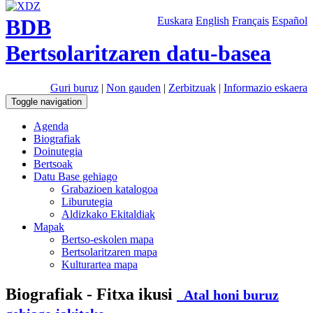
BDB
Euskara
English
Français
Español
Bertsolaritzaren datu-basea
Guri buruz
|
Non gauden
|
Zerbitzuak
|
Informazio eskaera
Toggle navigation
Agenda
Biografiak
Doinutegia
Bertsoak
Datu Base gehiago
Grabazioen katalogoa
Liburutegia
Aldizkako Ekitaldiak
Mapak
Bertso-eskolen mapa
Bertsolaritzaren mapa
Kulturartea mapa
Biografiak - Fitxa ikusi
Atal honi buruz