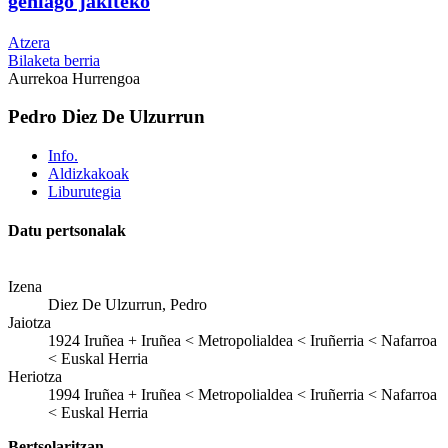
gehiago jakiteko
Atzera
Bilaketa berria
Aurrekoa
Hurrengoa
Pedro Diez De Ulzurrun
Info.
Aldizkakoak
Liburutegia
Datu pertsonalak
Izena
Diez De Ulzurrun, Pedro
Jaiotza
1924
Iruñea
+
Iruñea < Metropolialdea < Iruñerria < Nafarroa
< Euskal Herria
Heriotza
1994
Iruñea
+
Iruñea < Metropolialdea < Iruñerria < Nafarroa
< Euskal Herria
Bertsolaritzan