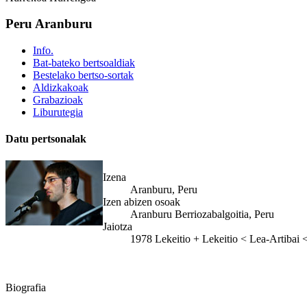
Peru Aranburu
Info.
Bat-bateko bertsoaldiak
Bestelako bertso-sortak
Aldizkakoak
Grabazioak
Liburutegia
Datu pertsonalak
Izena
Aranburu, Peru
Izen abizen osoak
Aranburu Berriozabalgoitia, Peru
Jaiotza
1978
Lekeitio
+
Lekeitio < Lea-Artibai 
Biografia