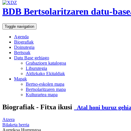
BDB Bertsolaritzaren datu-base
Toggle navigation
Agenda
Biografiak
Doinutegia
Bertsoak
Datu Base gehiago
Grabazioen katalogoa
Liburutegia
Aldizkako Ekitaldiak
Mapak
Bertso-eskolen mapa
Bertsolaritzaren mapa
Kulturartea mapa
Biografiak - Fitxa ikusi
Atal honi buruz gehia
Atzera
Bilaketa berria
Aurrekoa
Hurrengoa