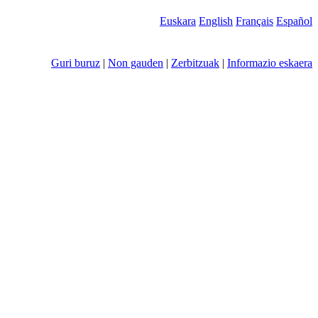
Euskara
English
Français
Español
Guri buruz
|
Non gauden
|
Zerbitzuak
|
Informazio eskaera