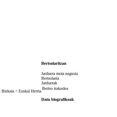
Bertsolaritzan
Jarduera mota nagusia
Bertsolaria
Jarduerak
Bertso irakaslea
< Bizkaia < Euskal Herria
Datu biografikoak