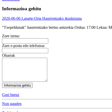
Informazioa gehitu
2026-06-06 Lasarte-Oria Haurrentzako ikuskizuna
"Txepeldunak" haurrentzako bertso antzerkia
Ordua:
17:00
Lekua:
Ma
Zure izena:
Zure e-posta edo telefonoa:
Oharrak
Informazioa gehitu
Guri buruz
Non gauden