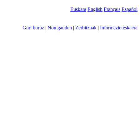
Euskara
English
Français
Español
Guri buruz
|
Non gauden
|
Zerbitzuak
|
Informazio eskaera