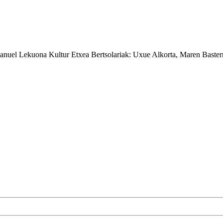
nuel Lekuona Kultur Etxea
Bertsolariak:
Uxue Alkorta, Maren Baster