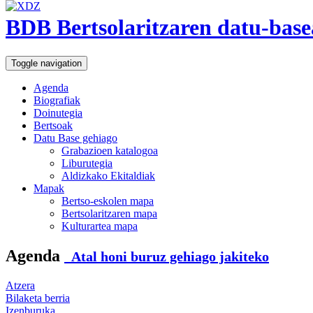
BDB Bertsolaritzaren datu-base
Toggle navigation
Agenda
Biografiak
Doinutegia
Bertsoak
Datu Base gehiago
Grabazioen katalogoa
Liburutegia
Aldizkako Ekitaldiak
Mapak
Bertso-eskolen mapa
Bertsolaritzaren mapa
Kulturartea mapa
Agenda
Atal honi buruz gehiago jakiteko
Atzera
Bilaketa berria
Izenburuka