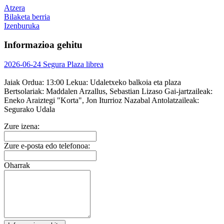
Atzera
Bilaketa berria
Izenburuka
Informazioa gehitu
2026-06-24 Segura Plaza librea
Jaiak
Ordua:
13:00
Lekua:
Udaletxeko balkoia eta plaza
Bertsolariak:
Maddalen Arzallus, Sebastian Lizaso
Gai-jartzaileak:
Eneko Araiztegi "Korta", Jon Iturrioz Nazabal
Antolatzaileak:
Segurako Udala
Zure izena:
Zure e-posta edo telefonoa:
Oharrak