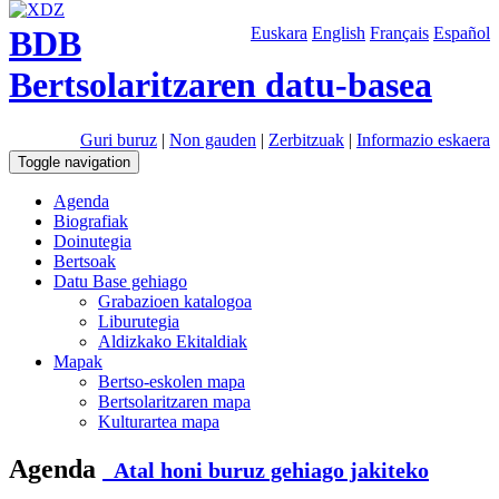
BDB
Euskara
English
Français
Español
Bertsolaritzaren datu-basea
Guri buruz
|
Non gauden
|
Zerbitzuak
|
Informazio eskaera
Toggle navigation
Agenda
Biografiak
Doinutegia
Bertsoak
Datu Base gehiago
Grabazioen katalogoa
Liburutegia
Aldizkako Ekitaldiak
Mapak
Bertso-eskolen mapa
Bertsolaritzaren mapa
Kulturartea mapa
Agenda
Atal honi buruz gehiago jakiteko