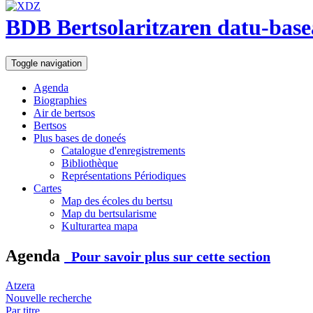
BDB Bertsolaritzaren datu-base
Toggle navigation
Agenda
Biographies
Air de bertsos
Bertsos
Plus bases de doneés
Catalogue d'enregistrements
Bibliothèque
Représentations Périodiques
Cartes
Map des écoles du bertsu
Map du bertsularisme
Kulturartea mapa
Agenda
Pour savoir plus sur cette section
Atzera
Nouvelle recherche
Par titre