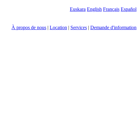
Euskara
English
Français
Español
À propos de nous
|
Location
|
Services
|
Demande d'information