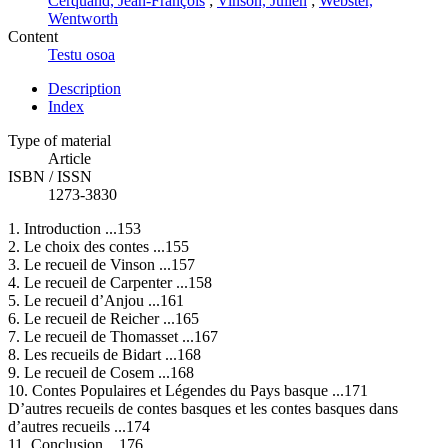
Cerquand, Jean-François
;
Vinson, Julien
;
Webster,
Wentworth
Content
Testu osoa
Description
Index
Type of material
Article
ISBN / ISSN
1273-3830
1. Introduction ...153
2. Le choix des contes ...155
3. Le recueil de Vinson ...157
4. Le recueil de Carpenter ...158
5. Le recueil d’Anjou ...161
6. Le recueil de Reicher ...165
7. Le recueil de Thomasset ...167
8. Les recueils de Bidart ...168
9. Le recueil de Cosem ...168
10. Contes Populaires et Légendes du Pays basque ...171
D’autres recueils de contes basques et les contes basques dans
d’autres recueils ...174
11. Conclusion ...176