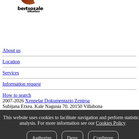
About us
Location
Services
Information request
How to search
2007-2026
Xenpelar Dokumentazio Zentroa
Subijana Etxea. Kale Nagusia 70. 20150 Villabona
T. (+34) 943 69 42 77 / F. (+34) 943 69 30 41 / xenpelar [a bildua]
bertsozale.eus /
Lege oharra
/
Pribatutasun politika
/
Cookie politika
This website uses cookies to facilitate navigation and perform statistic
/
Babesle eta laguntzaileak
/
Change the cookie configuration.
analysis. For more information see our
Cookies Policy
idokum
Authorize
Deny
Configure