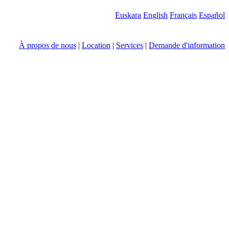
Euskara
English
Français
Español
À propos de nous
|
Location
|
Services
|
Demande d'information