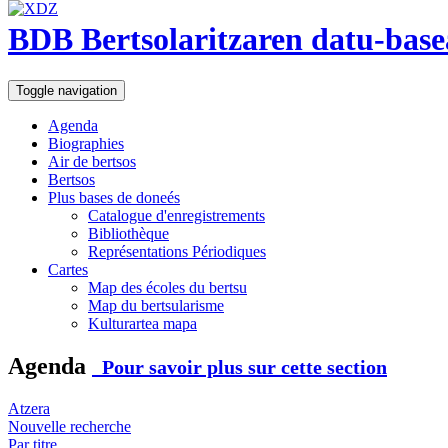
BDB Bertsolaritzaren datu-base
Toggle navigation
Agenda
Biographies
Air de bertsos
Bertsos
Plus bases de doneés
Catalogue d'enregistrements
Bibliothèque
Représentations Périodiques
Cartes
Map des écoles du bertsu
Map du bertsularisme
Kulturartea mapa
Agenda
Pour savoir plus sur cette section
Atzera
Nouvelle recherche
Par titre