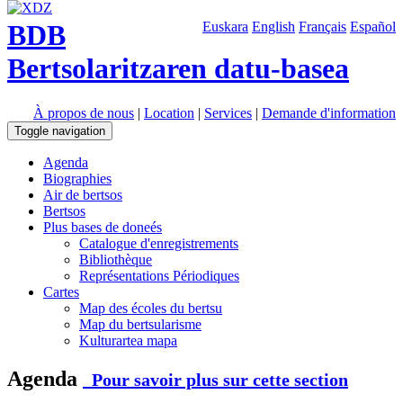
BDB
Euskara
English
Français
Español
Bertsolaritzaren datu-basea
À propos de nous
|
Location
|
Services
|
Demande d'information
Toggle navigation
Agenda
Biographies
Air de bertsos
Bertsos
Plus bases de doneés
Catalogue d'enregistrements
Bibliothèque
Représentations Périodiques
Cartes
Map des écoles du bertsu
Map du bertsularisme
Kulturartea mapa
Agenda
Pour savoir plus sur cette section