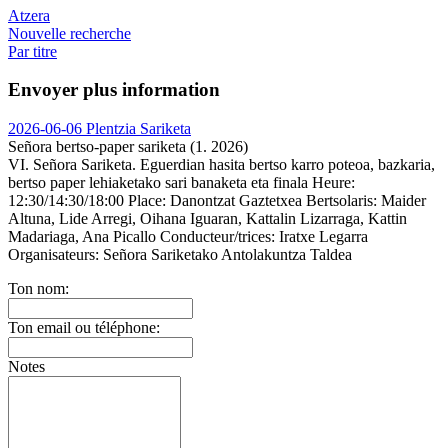
Atzera
Nouvelle recherche
Par titre
Envoyer plus information
2026-06-06 Plentzia Sariketa
Señora bertso-paper sariketa (1. 2026)
VI. Señora Sariketa. Eguerdian hasita bertso karro poteoa, bazkaria,
bertso paper lehiaketako sari banaketa eta finala
Heure:
12:30/14:30/18:00
Place:
Danontzat Gaztetxea
Bertsolaris:
Maider
Altuna, Lide Arregi, Oihana Iguaran, Kattalin Lizarraga, Kattin
Madariaga, Ana Picallo
Conducteur/trices:
Iratxe Legarra
Organisateurs:
Señora Sariketako Antolakuntza Taldea
Ton nom:
Ton email ou téléphone:
Notes