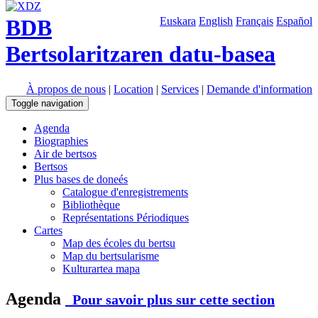
BDB
Euskara
English
Français
Español
Bertsolaritzaren datu-basea
À propos de nous
|
Location
|
Services
|
Demande d'information
Toggle navigation
Agenda
Biographies
Air de bertsos
Bertsos
Plus bases de doneés
Catalogue d'enregistrements
Bibliothèque
Représentations Périodiques
Cartes
Map des écoles du bertsu
Map du bertsularisme
Kulturartea mapa
Agenda
Pour savoir plus sur cette section