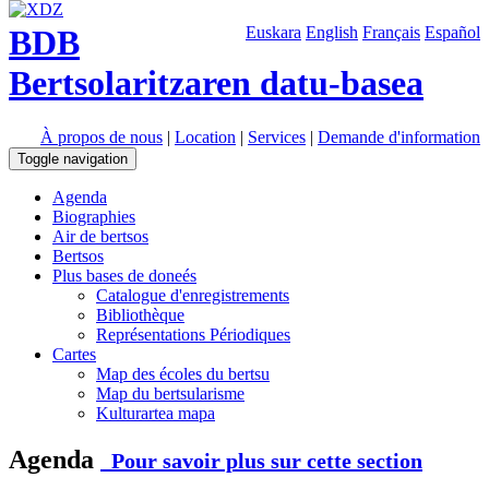
BDB
Euskara
English
Français
Español
Bertsolaritzaren datu-basea
À propos de nous
|
Location
|
Services
|
Demande d'information
Toggle navigation
Agenda
Biographies
Air de bertsos
Bertsos
Plus bases de doneés
Catalogue d'enregistrements
Bibliothèque
Représentations Périodiques
Cartes
Map des écoles du bertsu
Map du bertsularisme
Kulturartea mapa
Agenda
Pour savoir plus sur cette section