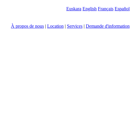
Euskara
English
Français
Español
À propos de nous
|
Location
|
Services
|
Demande d'information