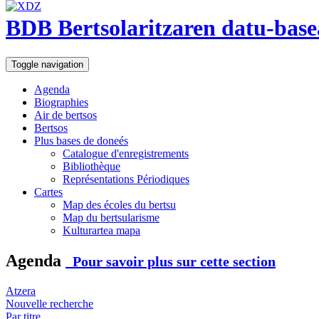
BDB Bertsolaritzaren datu-base
Toggle navigation
Agenda
Biographies
Air de bertsos
Bertsos
Plus bases de doneés
Catalogue d'enregistrements
Bibliothèque
Représentations Périodiques
Cartes
Map des écoles du bertsu
Map du bertsularisme
Kulturartea mapa
Agenda
Pour savoir plus sur cette section
Atzera
Nouvelle recherche
Par titre