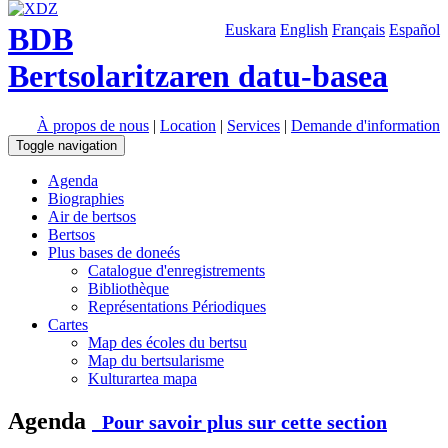
BDB
Euskara
English
Français
Español
Bertsolaritzaren datu-basea
À propos de nous
|
Location
|
Services
|
Demande d'information
Toggle navigation
Agenda
Biographies
Air de bertsos
Bertsos
Plus bases de doneés
Catalogue d'enregistrements
Bibliothèque
Représentations Périodiques
Cartes
Map des écoles du bertsu
Map du bertsularisme
Kulturartea mapa
Agenda
Pour savoir plus sur cette section