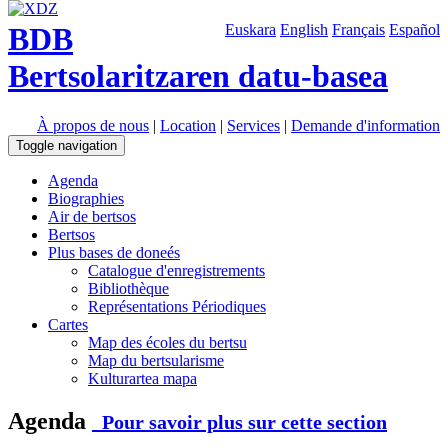
BDB
Euskara
English
Français
Español
Bertsolaritzaren datu-basea
À propos de nous
|
Location
|
Services
|
Demande d'information
Toggle navigation
Agenda
Biographies
Air de bertsos
Bertsos
Plus bases de doneés
Catalogue d'enregistrements
Bibliothèque
Représentations Périodiques
Cartes
Map des écoles du bertsu
Map du bertsularisme
Kulturartea mapa
Agenda
Pour savoir plus sur cette section