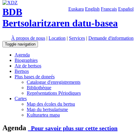
BDB
Euskara
English
Français
Español
Bertsolaritzaren datu-basea
À propos de nous
|
Location
|
Services
|
Demande d'information
Toggle navigation
Agenda
Biographies
Air de bertsos
Bertsos
Plus bases de doneés
Catalogue d'enregistrements
Bibliothèque
Représentations Périodiques
Cartes
Map des écoles du bertsu
Map du bertsularisme
Kulturartea mapa
Agenda
Pour savoir plus sur cette section