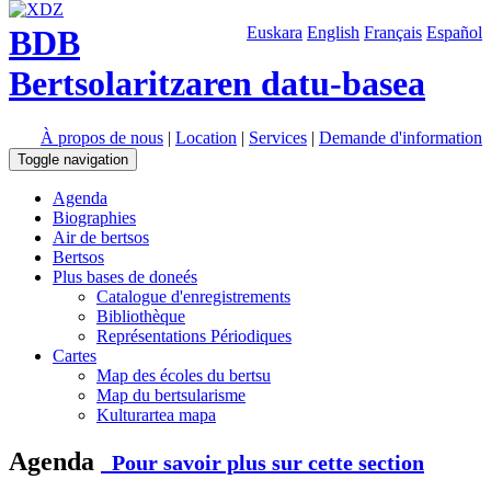
BDB
Euskara
English
Français
Español
Bertsolaritzaren datu-basea
À propos de nous
|
Location
|
Services
|
Demande d'information
Toggle navigation
Agenda
Biographies
Air de bertsos
Bertsos
Plus bases de doneés
Catalogue d'enregistrements
Bibliothèque
Représentations Périodiques
Cartes
Map des écoles du bertsu
Map du bertsularisme
Kulturartea mapa
Agenda
Pour savoir plus sur cette section