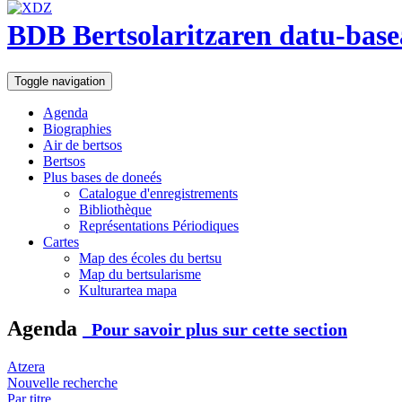
BDB Bertsolaritzaren datu-base
Toggle navigation
Agenda
Biographies
Air de bertsos
Bertsos
Plus bases de doneés
Catalogue d'enregistrements
Bibliothèque
Représentations Périodiques
Cartes
Map des écoles du bertsu
Map du bertsularisme
Kulturartea mapa
Agenda
Pour savoir plus sur cette section
Atzera
Nouvelle recherche
Par titre