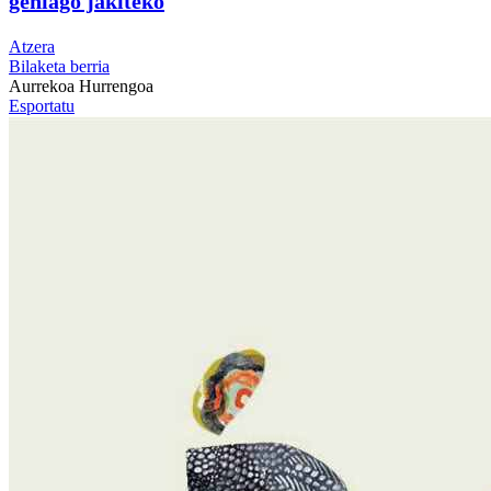
gehiago jakiteko
Atzera
Bilaketa berria
Aurrekoa
Hurrengoa
Esportatu