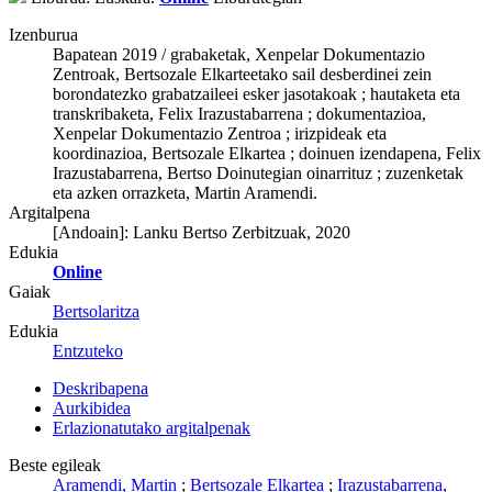
Izenburua
Bapatean 2019 / grabaketak, Xenpelar Dokumentazio
Zentroak, Bertsozale Elkarteetako sail desberdinei zein
borondatezko grabatzaileei esker jasotakoak ; hautaketa eta
transkribaketa, Felix Irazustabarrena ; dokumentazioa,
Xenpelar Dokumentazio Zentroa ; irizpideak eta
koordinazioa, Bertsozale Elkartea ; doinuen izendapena, Felix
Irazustabarrena, Bertso Doinutegian oinarrituz ; zuzenketak
eta azken orrazketa, Martin Aramendi.
Argitalpena
[Andoain]: Lanku Bertso Zerbitzuak, 2020
Edukia
Online
Gaiak
Bertsolaritza
Edukia
Entzuteko
Deskribapena
Aurkibidea
Erlazionatutako argitalpenak
Beste egileak
Aramendi, Martin
;
Bertsozale Elkartea
;
Irazustabarrena,