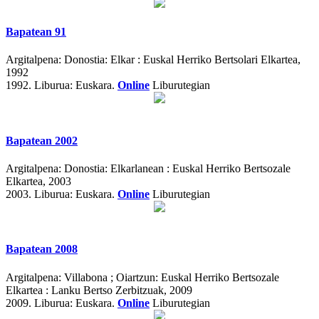
Bapatean 91
Argitalpena:
Donostia: Elkar : Euskal Herriko Bertsolari Elkartea,
1992
1992.
Liburua: Euskara.
Online
Liburutegian
Bapatean 2002
Argitalpena:
Donostia: Elkarlanean : Euskal Herriko Bertsozale
Elkartea, 2003
2003.
Liburua: Euskara.
Online
Liburutegian
Bapatean 2008
Argitalpena:
Villabona ; Oiartzun: Euskal Herriko Bertsozale
Elkartea : Lanku Bertso Zerbitzuak, 2009
2009.
Liburua: Euskara.
Online
Liburutegian