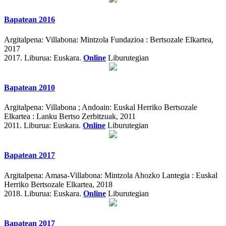
Bapatean 2016
Argitalpena:
Villabona: Mintzola Fundazioa : Bertsozale Elkartea,
2017
2017.
Liburua: Euskara.
Online
Liburutegian
Bapatean 2010
Argitalpena:
Villabona ; Andoain: Euskal Herriko Bertsozale
Elkartea : Lanku Bertso Zerbitzuak, 2011
2011.
Liburua: Euskara.
Online
Liburutegian
Bapatean 2017
Argitalpena:
Amasa-Villabona: Mintzola Ahozko Lantegia : Euskal
Herriko Bertsozale Elkartea, 2018
2018.
Liburua: Euskara.
Online
Liburutegian
Bapatean 2017