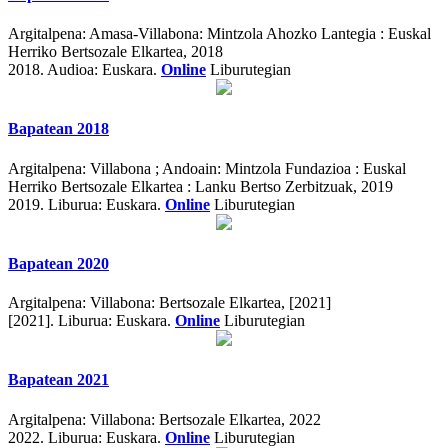
Argitalpena:
Amasa-Villabona: Mintzola Ahozko Lantegia : Euskal
Herriko Bertsozale Elkartea, 2018
2018.
Audioa: Euskara.
Online
Liburutegian
Bapatean 2018
Argitalpena:
Villabona ; Andoain: Mintzola Fundazioa : Euskal
Herriko Bertsozale Elkartea : Lanku Bertso Zerbitzuak, 2019
2019.
Liburua: Euskara.
Online
Liburutegian
Bapatean 2020
Argitalpena:
Villabona: Bertsozale Elkartea, [2021]
[2021].
Liburua: Euskara.
Online
Liburutegian
Bapatean 2021
Argitalpena:
Villabona: Bertsozale Elkartea, 2022
2022.
Liburua: Euskara.
Online
Liburutegian