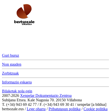
Guri buruz
Non gauden
Zerbitzuak
Informazio eskaera
Bilaketak nola egin
2007-2026
Xenpelar Dokumentazio Zentroa
Subijana Etxea. Kale Nagusia 70. 20150 Villabona
T. (+34) 943 69 42 77 / F. (+34) 943 69 30 41 / xenpelar [a bildua]
bertsozale.eus /
Lege oharra
/
Pribatutasun politika
/
Cookie politika