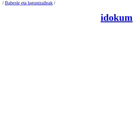
/
Babesle eta laguntzaileak
/
Cookien konfigurazioa aldatu
idokum