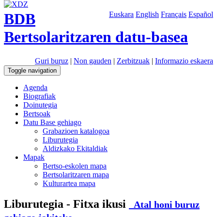
BDB
Euskara
English
Français
Español
Bertsolaritzaren datu-basea
Guri buruz
|
Non gauden
|
Zerbitzuak
|
Informazio eskaera
Toggle navigation
Agenda
Biografiak
Doinutegia
Bertsoak
Datu Base gehiago
Grabazioen katalogoa
Liburutegia
Aldizkako Ekitaldiak
Mapak
Bertso-eskolen mapa
Bertsolaritzaren mapa
Kulturartea mapa
Liburutegia - Fitxa ikusi
Atal honi buruz