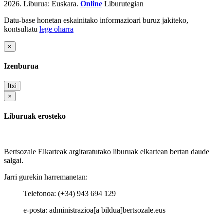
2026.
Liburua: Euskara.
Online
Liburutegian
Datu-base honetan eskainitako informazioari buruz jakiteko,
kontsultatu
lege oharra
×
Izenburua
Itxi
×
Liburuak erosteko
Bertsozale Elkarteak argitaratutako liburuak elkartean bertan daude
salgai.
Jarri gurekin harremanetan:
Telefonoa: (+34) 943 694 129
e-posta: administrazioa[a bildua]bertsozale.eus