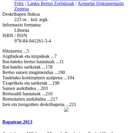
Felix
;
Lanku Bertso Zerbitzuak
;
Xenpelar Dokumentazio
Zentroa
Deskribapen fisikoa
223 or. : kol. argk.
Informazio formatua
Liburua
ISBN / ISSN
978-84-941261-5-4
Hitzaurrea ...5
Argibideak eta irizpideak ...7
Bat-bateko bertso hautatuak ...11
Bat-bateko sariketak ...178
Bertso saioen mugimendua ...190
Tauletako kontzeptuen azalpena ...194
Txapelketa eta sariketak ...198
Saioen aurkibidea ...203
Bertsoaldi hautatuak ...210
Bertsolarien aurkibidea ...217
Izen eta izengoitien deskribapena ...221
Bapatean 2013