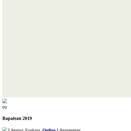
eu
Bapatean 2019
Liburua: Euskara.
Online
Liburutegian