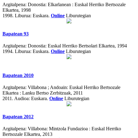
Argitalpena:
Donostia: Elkarlanean : Euskal Herriko Bertsozale
Elkartea, 1998
1998.
Liburua: Euskara.
Online
Liburutegian
Bapatean 93
Argitalpena:
Donostia: Euskal Herriko Bertsolari Elkartea, 1994
1994.
Liburua: Euskara.
Online
Liburutegian
Bapatean 2010
Argitalpena:
Villabona ; Andoain: Euskal Herriko Bertsozale
Elkartea : Lanku Bertso Zerbitzuak, 2011
2011.
Audioa: Euskara.
Online
Liburutegian
Bapatean 2012
Argitalpena:
Villabona: Mintzola Fundazioa : Euskal Herriko
Bertsozale Elkartea, 2013