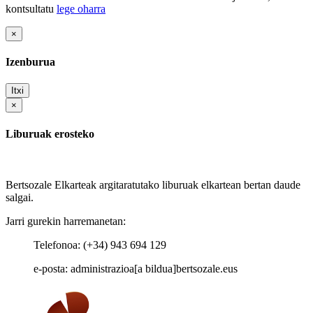
kontsultatu
lege oharra
×
Izenburua
Itxi
×
Liburuak erosteko
Bertsozale Elkarteak argitaratutako liburuak elkartean bertan daude
salgai.
Jarri gurekin harremanetan:
Telefonoa: (+34) 943 694 129
e-posta: administrazioa[a bildua]bertsozale.eus