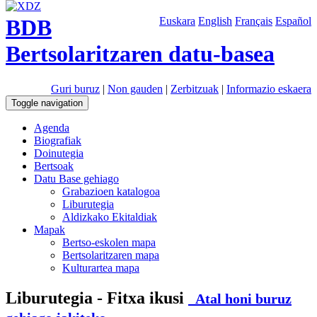
BDB
Euskara
English
Français
Español
Bertsolaritzaren datu-basea
Guri buruz
|
Non gauden
|
Zerbitzuak
|
Informazio eskaera
Toggle navigation
Agenda
Biografiak
Doinutegia
Bertsoak
Datu Base gehiago
Grabazioen katalogoa
Liburutegia
Aldizkako Ekitaldiak
Mapak
Bertso-eskolen mapa
Bertsolaritzaren mapa
Kulturartea mapa
Liburutegia - Fitxa ikusi
Atal honi buruz