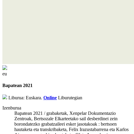
eu
Bapatean 2021
Liburua: Euskara.
Online
Liburutegian
Izenburua
Bapatean 2021 / grabaketak, Xenpelar Dokumentazio
Zentroak, Bertsozale Elkarteetako sail desberdinei zein
borondatezko grabatzaileei esker jasotakoak : bertsoen
hautaketa eta transkribaketa, Felix Irazustabarrena eta Karlos