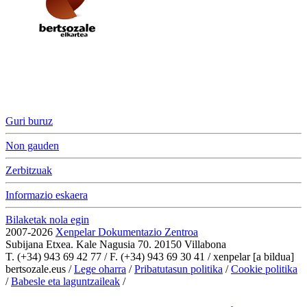
Guri buruz
Non gauden
Zerbitzuak
Informazio eskaera
Bilaketak nola egin
2007-2026
Xenpelar Dokumentazio Zentroa
Subijana Etxea. Kale Nagusia 70. 20150 Villabona
T. (+34) 943 69 42 77 / F. (+34) 943 69 30 41 / xenpelar [a bildua]
bertsozale.eus /
Lege oharra
/
Pribatutasun politika
/
Cookie politika
/
Babesle eta laguntzaileak
/
Cookien konfigurazioa aldatu