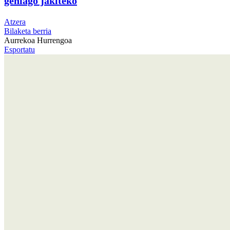
gehiago jakiteko
Atzera
Bilaketa berria
Aurrekoa
Hurrengoa
Esportatu