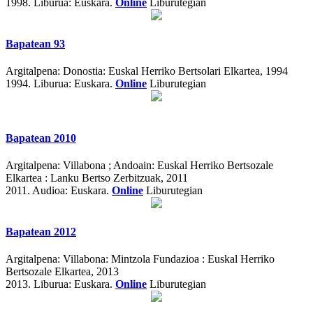
1998.
Liburua: Euskara.
Online
Liburutegian
Bapatean 93
Argitalpena:
Donostia: Euskal Herriko Bertsolari Elkartea, 1994
1994.
Liburua: Euskara.
Online
Liburutegian
Bapatean 2010
Argitalpena:
Villabona ; Andoain: Euskal Herriko Bertsozale
Elkartea : Lanku Bertso Zerbitzuak, 2011
2011.
Audioa: Euskara.
Online
Liburutegian
Bapatean 2012
Argitalpena:
Villabona: Mintzola Fundazioa : Euskal Herriko
Bertsozale Elkartea, 2013
2013.
Liburua: Euskara.
Online
Liburutegian