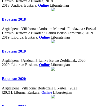
Herriko Bertsozale Elkartea, 2018
2018.
Audioa: Euskara.
Online
Liburutegian
Bapatean 2018
Argitalpena:
Villabona ; Andoain: Mintzola Fundazioa : Euskal
Herriko Bertsozale Elkartea : Lanku Bertso Zerbitzuak, 2019
2019.
Liburua: Euskara.
Online
Liburutegian
Bapatean 2019
Argitalpena:
[Andoain]: Lanku Bertso Zerbitzuak, 2020
2020.
Liburua: Euskara.
Online
Liburutegian
Bapatean 2020
Argitalpena:
Villabona: Bertsozale Elkartea, [2021]
[2021].
Liburua: Euskara.
Online
Liburutegian