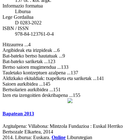
157 or. : kol. argk.
Informazio formatua
Liburua
Lege Gordailua
D 0283-2022
ISBN / ISSN
978-84-123761-0-4
Hitzaurrea ...4
Argibideak eta irizpideak ...6
Bat-bateko bertso hautatuak ...9
Bat-bateko sariketak ...123
Bertso saioen mugimendua ...133
Tauletako kontzeptuen azalpena ...137
Aldizkako ekitaldiak: txapelketa eta sariketak ...141
Saioen aurkibidea ...145
Bertsolarien aurkibidea ...151
Izen eta izengoitien deskribapena ...155
Bapatean 2013
Argitalpena:
Villabona: Mintzola Fundazioa : Euskal Herriko
Bertsozale Elkartea, 2014
2014.
Liburua: Euskara.
Online
Liburutegian