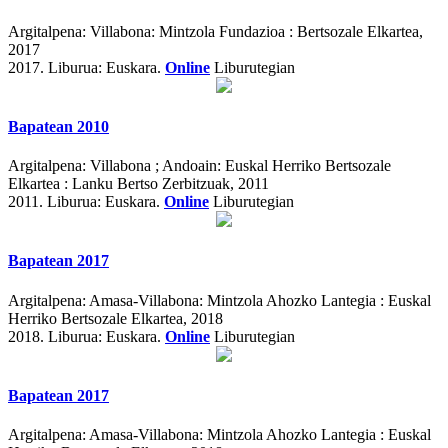
Argitalpena:
Villabona: Mintzola Fundazioa : Bertsozale Elkartea,
2017
2017.
Liburua: Euskara.
Online
Liburutegian
Bapatean 2010
Argitalpena:
Villabona ; Andoain: Euskal Herriko Bertsozale
Elkartea : Lanku Bertso Zerbitzuak, 2011
2011.
Liburua: Euskara.
Online
Liburutegian
Bapatean 2017
Argitalpena:
Amasa-Villabona: Mintzola Ahozko Lantegia : Euskal
Herriko Bertsozale Elkartea, 2018
2018.
Liburua: Euskara.
Online
Liburutegian
Bapatean 2017
Argitalpena:
Amasa-Villabona: Mintzola Ahozko Lantegia : Euskal