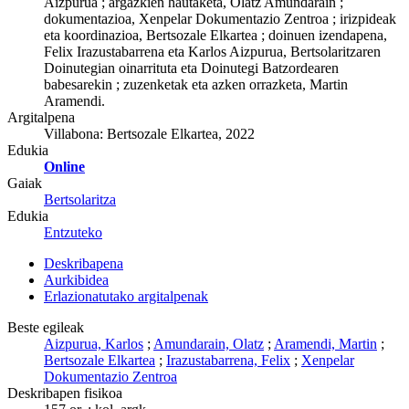
Aizpurua ; argazkien hautaketa, Olatz Amundarain ;
dokumentazioa, Xenpelar Dokumentazio Zentroa ; irizpideak
eta koordinazioa, Bertsozale Elkartea ; doinuen izendapena,
Felix Irazustabarrena eta Karlos Aizpurua, Bertsolaritzaren
Doinutegian oinarrituta eta Doinutegi Batzordearen
babesarekin ; zuzenketak eta azken orrazketa, Martin
Aramendi.
Argitalpena
Villabona: Bertsozale Elkartea, 2022
Edukia
Online
Gaiak
Bertsolaritza
Edukia
Entzuteko
Deskribapena
Aurkibidea
Erlazionatutako argitalpenak
Beste egileak
Aizpurua, Karlos
;
Amundarain, Olatz
;
Aramendi, Martin
;
Bertsozale Elkartea
;
Irazustabarrena, Felix
;
Xenpelar
Dokumentazio Zentroa
Deskribapen fisikoa