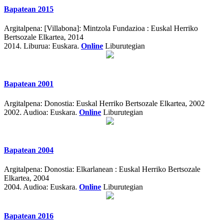
Bapatean 2015
Argitalpena:
[Villabona]: Mintzola Fundazioa : Euskal Herriko
Bertsozale Elkartea, 2014
2014.
Liburua: Euskara.
Online
Liburutegian
Bapatean 2001
Argitalpena:
Donostia: Euskal Herriko Bertsozale Elkartea, 2002
2002.
Audioa: Euskara.
Online
Liburutegian
Bapatean 2004
Argitalpena:
Donostia: Elkarlanean : Euskal Herriko Bertsozale
Elkartea, 2004
2004.
Audioa: Euskara.
Online
Liburutegian
Bapatean 2016