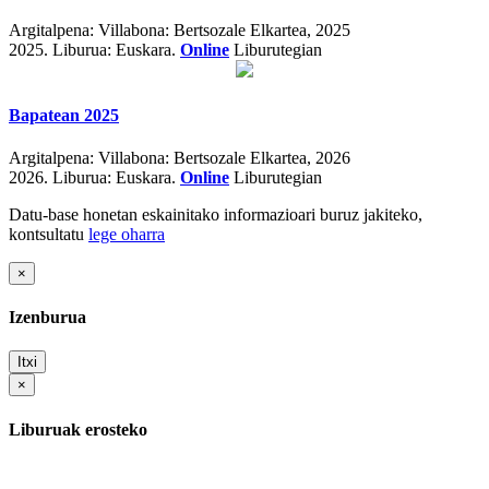
Argitalpena:
Villabona: Bertsozale Elkartea, 2025
2025.
Liburua: Euskara.
Online
Liburutegian
Bapatean 2025
Argitalpena:
Villabona: Bertsozale Elkartea, 2026
2026.
Liburua: Euskara.
Online
Liburutegian
Datu-base honetan eskainitako informazioari buruz jakiteko,
kontsultatu
lege oharra
×
Izenburua
Itxi
×
Liburuak erosteko