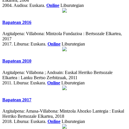
Elkartea, 2004
2004.
Audioa: Euskara.
Online
Liburutegian
Bapatean 2016
Argitalpena:
Villabona: Mintzola Fundazioa : Bertsozale Elkartea,
2017
2017.
Liburua: Euskara.
Online
Liburutegian
Bapatean 2010
Argitalpena:
Villabona ; Andoain: Euskal Herriko Bertsozale
Elkartea : Lanku Bertso Zerbitzuak, 2011
2011.
Liburua: Euskara.
Online
Liburutegian
Bapatean 2017
Argitalpena:
Amasa-Villabona: Mintzola Ahozko Lantegia : Euskal
Herriko Bertsozale Elkartea, 2018
2018.
Liburua: Euskara.
Online
Liburutegian