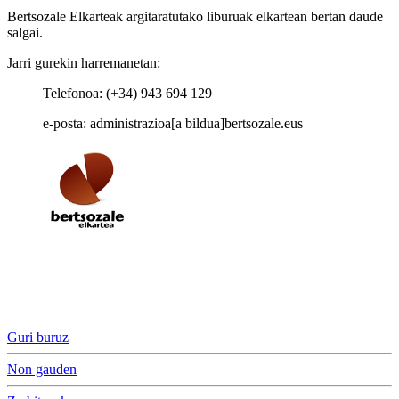
Bertsozale Elkarteak argitaratutako liburuak elkartean bertan daude
salgai.
Jarri gurekin harremanetan:
Telefonoa: (+34) 943 694 129
e-posta: administrazioa[a bildua]bertsozale.eus
Guri buruz
Non gauden