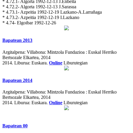
* 4.72.1- Algorta 1992-12-13 J.Enbeita
* 4.72.2- Algorta 1992-12-13 J.Sarasua
* 4.73.1- Azpeitia 1992-12-19 Lazkano-A.Larrañaga
* 4.73.2- Azpeitia 1992-12-19 I.Lazkano
* 4.74- Elgoibar 1992-12-26
Bapatean 2013
Argitalpena:
Villabona: Mintzola Fundazioa : Euskal Herriko
Bertsozale Elkartea, 2014
2014.
Liburua: Euskara.
Online
Liburutegian
Bapatean 2014
Argitalpena:
Villabona: Mintzola Fundazioa : Euskal Herriko
Bertsozale Elkartea, 2014
2014.
Liburua: Euskara.
Online
Liburutegian
Bapatean 00