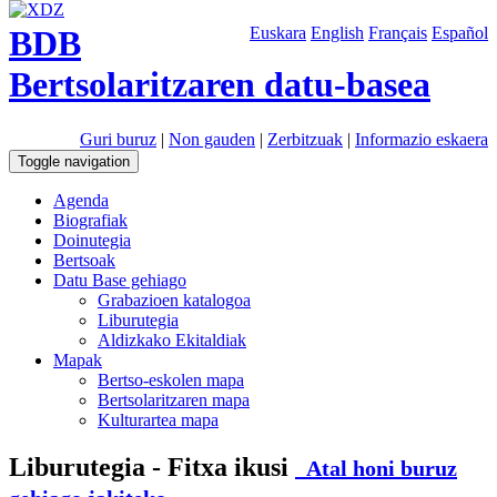
BDB
Euskara
English
Français
Español
Bertsolaritzaren datu-basea
Guri buruz
|
Non gauden
|
Zerbitzuak
|
Informazio eskaera
Toggle navigation
Agenda
Biografiak
Doinutegia
Bertsoak
Datu Base gehiago
Grabazioen katalogoa
Liburutegia
Aldizkako Ekitaldiak
Mapak
Bertso-eskolen mapa
Bertsolaritzaren mapa
Kulturartea mapa
Liburutegia - Fitxa ikusi
Atal honi buruz