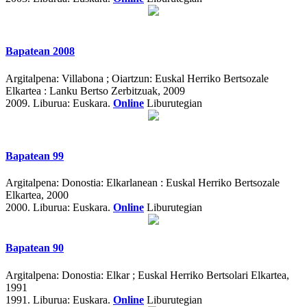
Bapatean 2008
Argitalpena:
Villabona ; Oiartzun: Euskal Herriko Bertsozale
Elkartea : Lanku Bertso Zerbitzuak, 2009
2009.
Liburua: Euskara.
Online
Liburutegian
Bapatean 99
Argitalpena:
Donostia: Elkarlanean : Euskal Herriko Bertsozale
Elkartea, 2000
2000.
Liburua: Euskara.
Online
Liburutegian
Bapatean 90
Argitalpena:
Donostia: Elkar ; Euskal Herriko Bertsolari Elkartea,
1991
1991.
Liburua: Euskara.
Online
Liburutegian