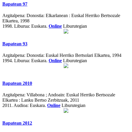
Bapatean 97
Argitalpena:
Donostia: Elkarlanean : Euskal Herriko Bertsozale
Elkartea, 1998
1998.
Liburua: Euskara.
Online
Liburutegian
Bapatean 93
Argitalpena:
Donostia: Euskal Herriko Bertsolari Elkartea, 1994
1994.
Liburua: Euskara.
Online
Liburutegian
Bapatean 2010
Argitalpena:
Villabona ; Andoain: Euskal Herriko Bertsozale
Elkartea : Lanku Bertso Zerbitzuak, 2011
2011.
Audioa: Euskara.
Online
Liburutegian
Bapatean 2012