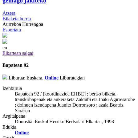
gehiago jakiteko
Atzera
Bilaketa berria
Aurrekoa
Hurrengoa
Esportatu
eu
Elkartean salgai
Bapatean 92
Liburua: Euskara.
Online
Liburutegian
Izenburua
Bapatean 92 / [koordinazioa EHBE] ; bertso bilketa,
transkribapenak eta aukeraketa Zaldubi eta Iñaki Agirresarobe
; doinuen izendapena Juanito Dorronsoro ; azala Beatriz
Sarasua
Argitalpena
Donostia: Euskal Herriko Bertsolari Elkartea, 1993
Edukia
Online