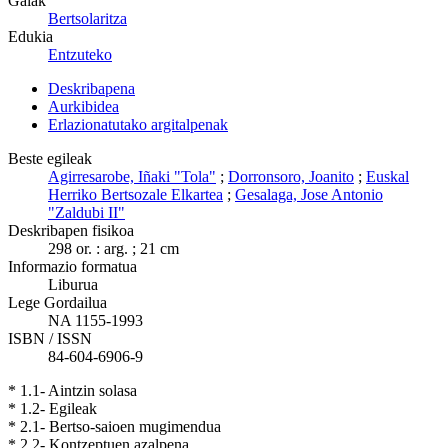
Gaiak
Bertsolaritza
Edukia
Entzuteko
Deskribapena
Aurkibidea
Erlazionatutako argitalpenak
Beste egileak
Agirresarobe, Iñaki "Tola"
;
Dorronsoro, Joanito
;
Euskal
Herriko Bertsozale Elkartea
;
Gesalaga, Jose Antonio
"Zaldubi II"
Deskribapen fisikoa
298 or. : arg. ; 21 cm
Informazio formatua
Liburua
Lege Gordailua
NA 1155-1993
ISBN / ISSN
84-604-6906-9
* 1.1- Aintzin solasa
* 1.2- Egileak
* 2.1- Bertso-saioen mugimendua
* 2.2- Kontzeptuen azalpena