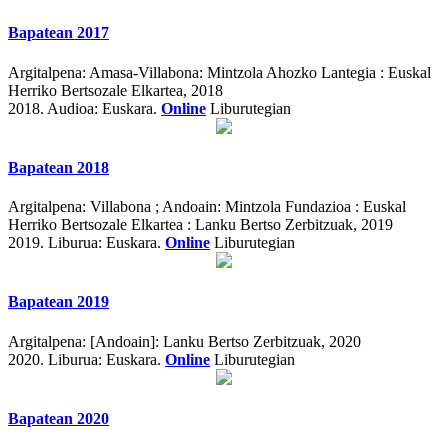
Bapatean 2017
Argitalpena:
Amasa-Villabona: Mintzola Ahozko Lantegia : Euskal
Herriko Bertsozale Elkartea, 2018
2018.
Audioa: Euskara.
Online
Liburutegian
Bapatean 2018
Argitalpena:
Villabona ; Andoain: Mintzola Fundazioa : Euskal
Herriko Bertsozale Elkartea : Lanku Bertso Zerbitzuak, 2019
2019.
Liburua: Euskara.
Online
Liburutegian
Bapatean 2019
Argitalpena:
[Andoain]: Lanku Bertso Zerbitzuak, 2020
2020.
Liburua: Euskara.
Online
Liburutegian
Bapatean 2020