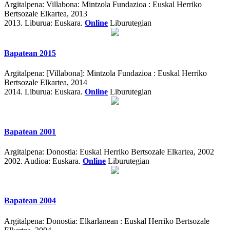
Argitalpena:
Villabona: Mintzola Fundazioa : Euskal Herriko
Bertsozale Elkartea, 2013
2013.
Liburua: Euskara.
Online
Liburutegian
Bapatean 2015
Argitalpena:
[Villabona]: Mintzola Fundazioa : Euskal Herriko
Bertsozale Elkartea, 2014
2014.
Liburua: Euskara.
Online
Liburutegian
Bapatean 2001
Argitalpena:
Donostia: Euskal Herriko Bertsozale Elkartea, 2002
2002.
Audioa: Euskara.
Online
Liburutegian
Bapatean 2004
Argitalpena:
Donostia: Elkarlanean : Euskal Herriko Bertsozale