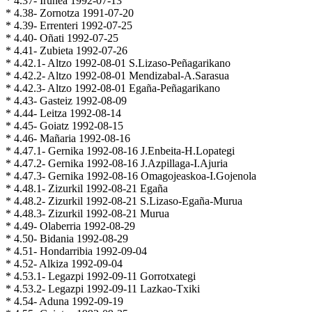
* 4.37- Iruñea 1992-07-13
* 4.38- Zornotza 1991-07-20
* 4.39- Errenteri 1992-07-25
* 4.40- Oñati 1992-07-25
* 4.41- Zubieta 1992-07-26
* 4.42.1- Altzo 1992-08-01 S.Lizaso-Peñagarikano
* 4.42.2- Altzo 1992-08-01 Mendizabal-A.Sarasua
* 4.42.3- Altzo 1992-08-01 Egaña-Peñagarikano
* 4.43- Gasteiz 1992-08-09
* 4.44- Leitza 1992-08-14
* 4.45- Goiatz 1992-08-15
* 4.46- Mañaria 1992-08-16
* 4.47.1- Gernika 1992-08-16 J.Enbeita-H.Lopategi
* 4.47.2- Gernika 1992-08-16 J.Azpillaga-I.Ajuria
* 4.47.3- Gernika 1992-08-16 Omagojeaskoa-I.Gojenola
* 4.48.1- Zizurkil 1992-08-21 Egaña
* 4.48.2- Zizurkil 1992-08-21 S.Lizaso-Egaña-Murua
* 4.48.3- Zizurkil 1992-08-21 Murua
* 4.49- Olaberria 1992-08-29
* 4.50- Bidania 1992-08-29
* 4.51- Hondarribia 1992-09-04
* 4.52- Alkiza 1992-09-04
* 4.53.1- Legazpi 1992-09-11 Gorrotxategi
* 4.53.2- Legazpi 1992-09-11 Lazkao-Txiki
* 4.54- Aduna 1992-09-19